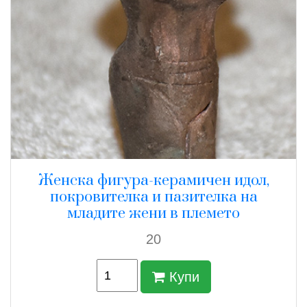
Женска фигура-керамичен идол,
покровителка и пазителка на
младите жени в племето
20
Купи