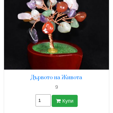
Дървото на Живота
9
Купи