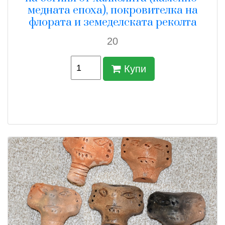
медната епоха), покровителка на
флората и земеделската реколта
20
Купи