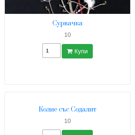
Сурвачка
10
Купи
Колие със Содалит
10