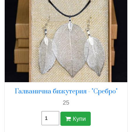
Галванична бижутерия - "Сребро"
25
Купи