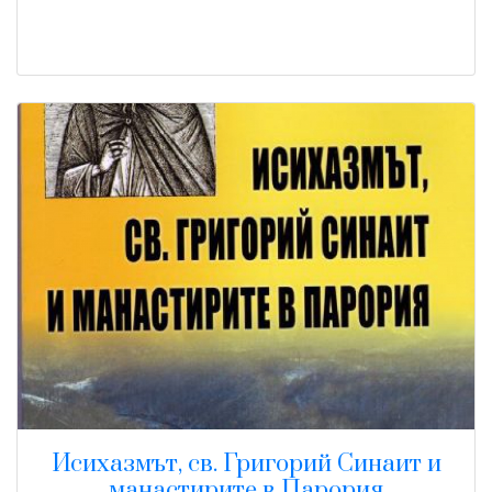
Исихазмът, св. Григорий Синаит и
манастирите в Парория