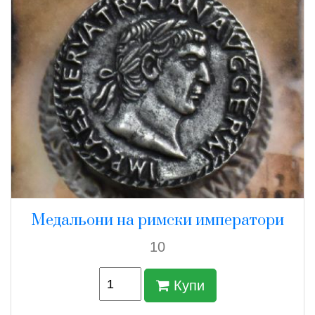
Медальони на римски императори
10
Купи