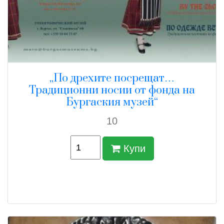
„По дрехите посрещат…
Традиционни носии от фонда на
Бургаския музей“
10
Купи