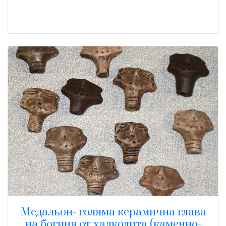
Медальон- голяма керамична глава
на богиня от халколита (каменно-