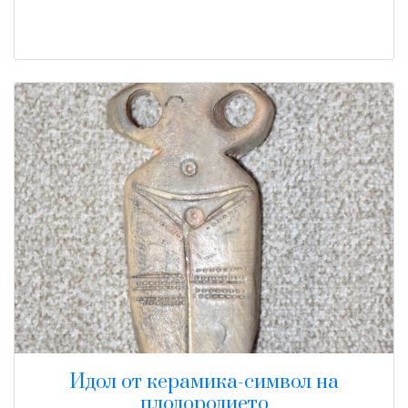
Идол от керамика-символ на
плодородието