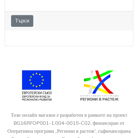
Всички
Или въведете фраза за търсене!
Търси