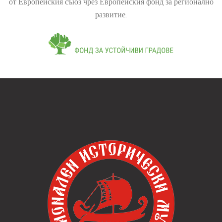
Този онлайн магазин е разработен в рамките на проект
BG16RFOP001-1.004-0015-C02, финансиран от
Оперативна програма „Региони в растеж“, съфинансирана
от Европейския съюз чрез Европейския фонд за регионално
развитие.