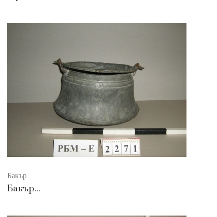
Бакър
Бакър...