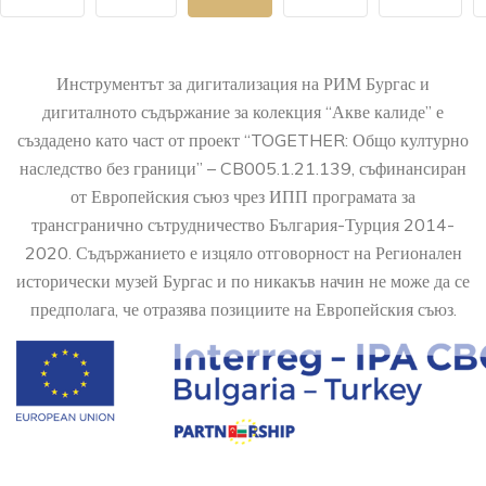
Инструментът за дигитализация на РИМ Бургас и
дигиталното съдържание за колекция “Акве калиде” е
създадено като част от проект “TOGETHER: Общо културно
наследство без граници” – CB005.1.21.139, съфинансиран
от Европейския съюз чрез ИПП програмата за
трансгранично сътрудничество България-Турция 2014-
2020. Съдържанието е изцяло отговорност на Регионален
исторически музей Бургас и по никакъв начин не може да се
предполага, че отразява позициите на Европейския съюз.