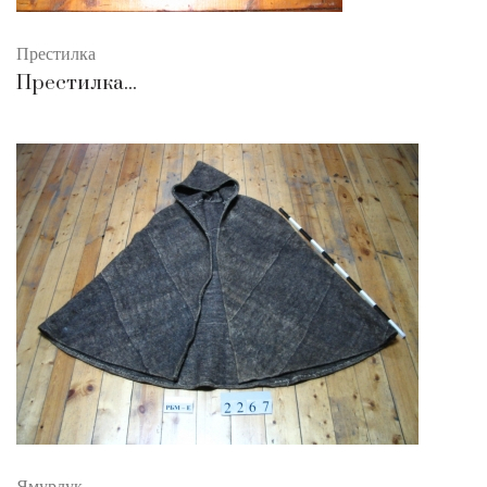
Престилка
Престилка...
Ямурлук