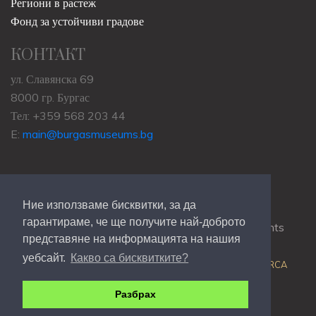
Региони в растеж
Фонд за устойчиви градове
КОНТАКТ
ул. Славянска 69
8000 гр. Бургас
Тел: +359 568 203 44
E:
main@burgasmuseums.bg
Ние използваме бисквитки, за да
гарантираме, че ще получите най-доброто
Copyrights © 2009-2021
RHM Burgas
, All Rights
представяне на информацията на нашия
Reserved.
уебсайт.
Какво са бисквитките?
Web Development @
Colin J.D. Stewart
| Powered by
ORCA
Разбрах