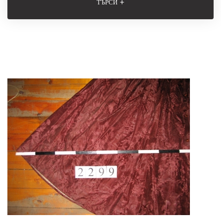
+
ТЪРСИ