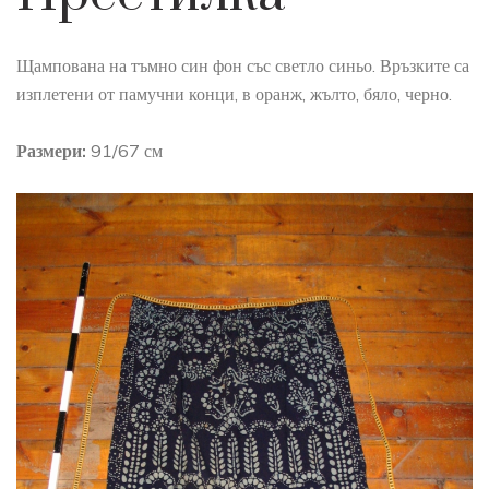
Щампована на тъмно син фон със светло синьо. Връзките са
изплетени от памучни конци, в оранж, жълто, бяло, черно.
Размери:
91/67 см