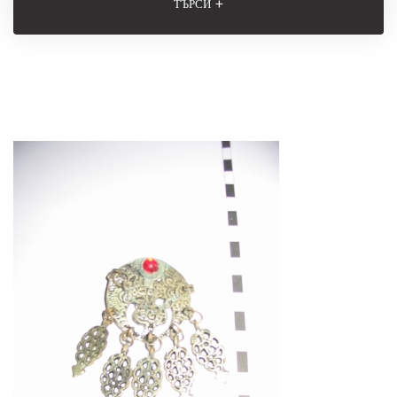
+
ТЪРСИ