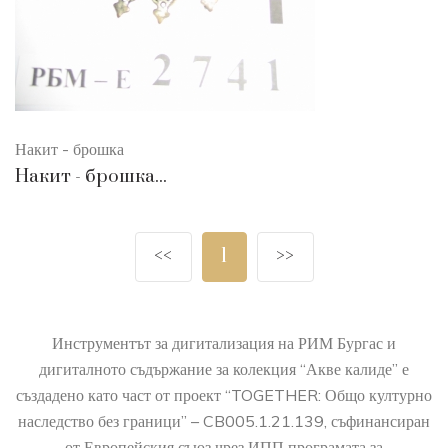
Накит - брошка
Накит - брошка...
<<
1
>>
Инструментът за дигитализация на РИМ Бургас и
дигиталното съдържание за колекция “Акве калиде” е
създадено като част от проект “TOGETHER: Общо културно
наследство без граници” – CB005.1.21.139, съфинансиран
от Европейския съюз чрез ИПП програмата за