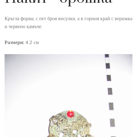
Кръгла форма, с пет броя висулки, а в горния край с верижка
и червено камъче.
Размери:
4.2 см