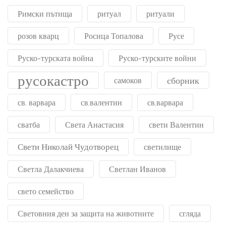
Римски пътища
ритуал
ритуали
розов кварц
Росица Топалова
Русе
Руско-турската война
Руско-турските войни
русокастро
сборник
самоков
св. варвара
св.валентин
св.варвара
сватба
Света Анастасия
свети Валентин
Свети Николай Чудотворец
светилище
Светла Далакчиева
Светлан Иванов
свето семейство
Световния ден за защита на животните
сгляда