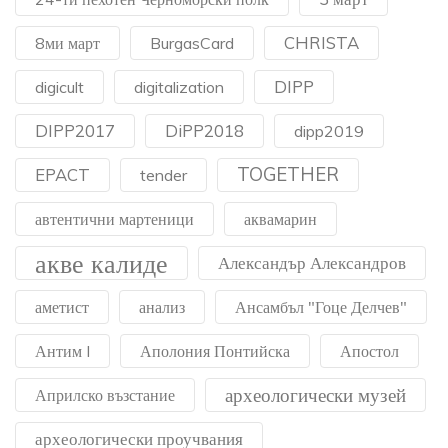
CHRISTA
8ми март
BurgasCard
DIPP
digicult
digitalization
DIPP2017
DiPP2018
dipp2019
TOGETHER
EPACT
tender
автентични мартеници
аквамарин
акве калиде
Александър Александров
аметист
анализ
Ансамбъл "Гоце Делчев"
Антим I
Аполония Понтийска
Апостол
археологически музей
Априлско възстание
археологически проучвания