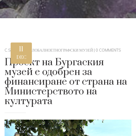
11
C.STEWART
|
ГЛОБАЛНО
ЕТНОГРАФСКИ МУЗЕЙ
|
0 COMMENTS
DEC
Проект на Бургаския
музей е одобрен за
финансиране от страна на
Министерството на
културата