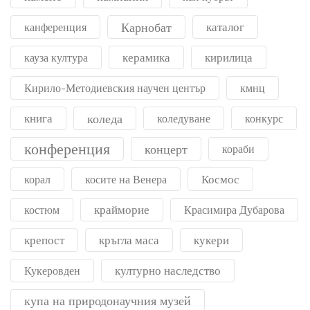
Карнобат
каталог
канференция
керамика
кирилица
кауза култура
Кирило-Методиевския научен център
кмнц
книга
коледа
коледуване
конкурс
конференция
концерт
кораби
Космос
корал
косите на Венера
крайморие
костюм
Красимира Дубарова
крепост
кръгла маса
кукери
културно наследство
Кукеровден
купа на природонаучния музей