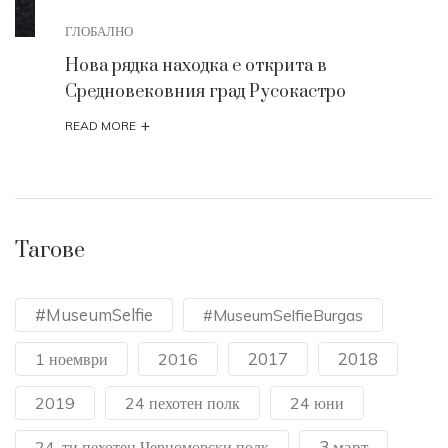
ГЛОБАЛНО
Нова рядка находка е открита в
Средновековния град Русокастро
+
READ MORE
Тагове
#MuseumSelfie
#MuseumSelfieBurgas
2017
2018
1 ноември
2016
2019
24 пехотен полк
24 юни
3 март
24-ти пехотен Черноморски полк