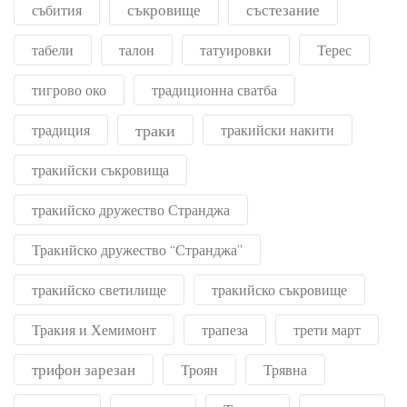
съкровище
състезание
събития
табели
талон
татуировки
Терес
тигрово око
традиционна сватба
траки
традиция
тракийски накити
тракийски съкровища
тракийско дружество Странджа
Тракийско дружество “Странджа”
тракийско светилище
тракийско съкровище
Тракия и Хемимонт
трапеза
трети март
трифон зарезан
Троян
Трявна