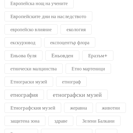
Европейска нощ на учените
Европейските дни на наследството
екология
европейско влияние
екскурзовод
експоцентър флора
Еньовден
Еньова буля
Еразъм+
етнически малцинства
Етно мартеници
Етнограски музей
етнограф
етнографски музей
етнография
Етнографския музей
жеравна
животни
защитена зона
здраве
Зелени Балкани