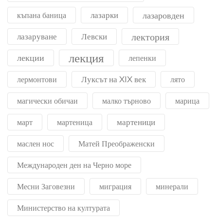
лазарки
лазаровден
къпана баница
лектория
лазаруване
Левски
лекция
лекции
лепенки
Луксът на XIX век
лермонтови
лято
магически обичаи
малко търново
марица
мартеници
март
мартеница
маслен нос
Матей Преображенски
Международен ден на Черно море
Месни Заговезни
миграция
минерали
Министерство на културата