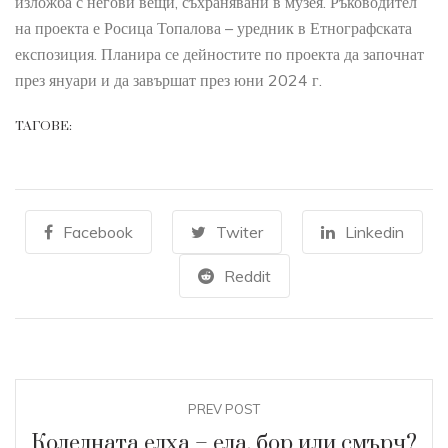
изложба с негови вещи, съхранявани в музея. Ръководител
на проекта е Росица Топалова – уредник в Етнографската
експозиция. Планира се дейностите по проекта да започнат
през януари и да завършат през юни 2024 г.
ТАГОВЕ:
Facebook
Twiter
Linkedin
Reddit
PREV POST
Коледната елха – ела, бор или смърч?