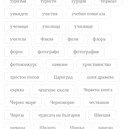
Турция
туризъм
туристи
тюркоаз
уикиден
участия
учебни помагала
ученици
училище
училища
флора
учители
Факия
филм
форос
фотография
фотографи
фотоконкурс
християнство
хамкане
христоо попов
Цариград
цоня дражева
ченгене скеле
църква
Червена книга
Черно море
Черноморие
чествания
Чироза
чудесата на българия
Швеция
шевица
Шилото
Шипка
юнеско