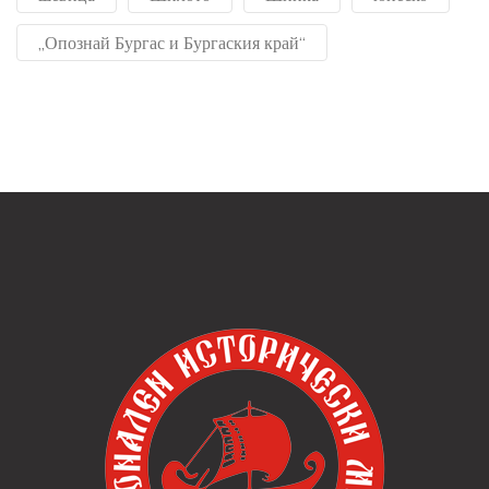
„Опознай Бургас и Бургаския край“