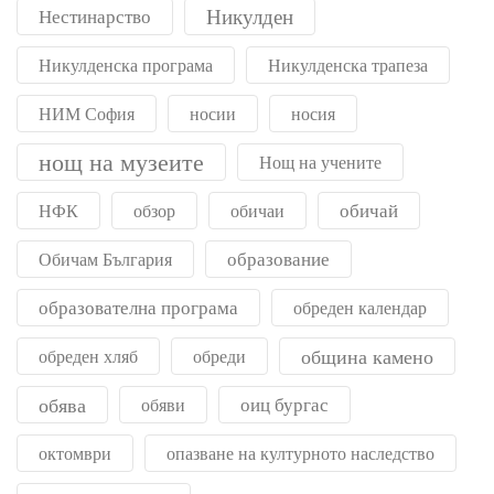
Никулден
Нестинарство
Никулденска програма
Никулденска трапеза
НИМ София
носии
носия
нощ на музеите
Нощ на учените
обичай
НФК
обзор
обичаи
образование
Обичам България
образователна програма
обреден календар
община камено
обреден хляб
обреди
обява
оиц бургас
обяви
октомври
опазване на културното наследство