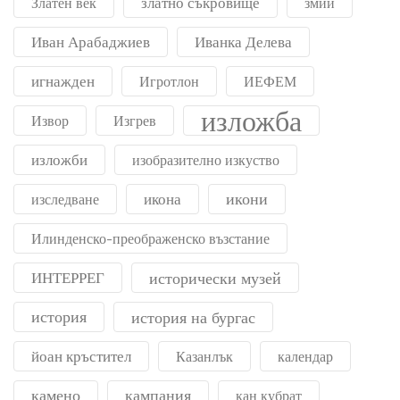
златно съкровище
Златен век
змии
Иван Арабаджиев
Иванка Делева
игнажден
Игротлон
ИЕФЕМ
изложба
Извор
Изгрев
изложби
изобразително изкуство
икони
икона
изследване
Илинденско-преображенско възстание
ИНТЕРРЕГ
исторически музей
история
история на бургас
йоан кръстител
Казанлък
календар
камено
кампания
кан кубрат