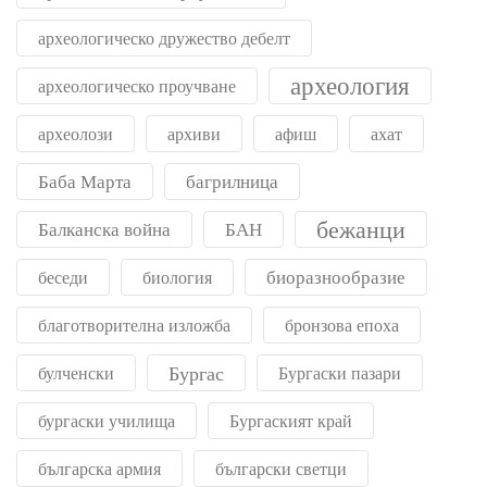
археологическо дружество дебелт
археология
археологическо проучване
археолози
архиви
афиш
ахат
Баба Марта
багрилница
бежанци
Балканска война
БАН
биоразнообразие
беседи
биология
благотворителна изложба
бронзова епоха
Бургас
булченски
Бургаски пазари
бургаски училища
Бургаският край
българска армия
български светци