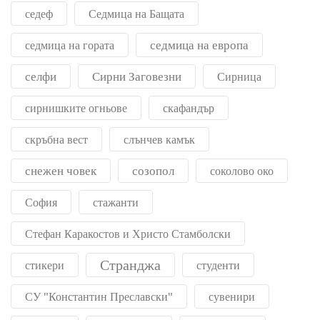
седеф
Седмица на Бащата
седмица на европа
седмица на гората
селфи
Сирни Заговезни
Сирница
сирнишките огньове
скафандър
скръбна вест
слънчев камък
снежен човек
созопол
соколово око
София
стажанти
Стефан Каракостов и Христо Стамболски
Странджа
стикери
студенти
СУ "Константин Преславски"
сувенири