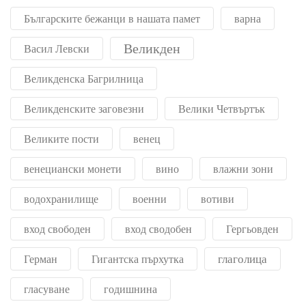
Българските бежанци в нашата памет
варна
Великден
Васил Левски
Великденска Багрилница
Великденските заговезни
Велики Четвъртък
Великите пости
венец
венециански монети
вино
влажни зони
водохранилище
военни
вотиви
вход свободен
вход сводобен
Гергьовден
глаголица
Герман
Гигантска пърхутка
гласуване
годишнина