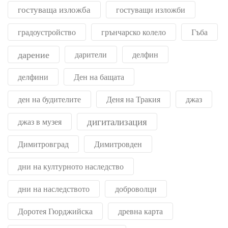
гостуваща изложба
гостуващи изложби
градоустройство
грънчарско колело
Гъба
дарение
дарители
делфин
делфини
Ден на бащата
ден на будителите
Деня на Тракия
джаз
дигитализация
джаз в музея
Димитровград
Димитровден
дни на културното наследство
дни на наследството
доброволци
Доротея Гюрджийска
древна карта