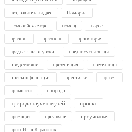
Поморие
поздравителен адрес
Поморийско езеро
помощ
порос
празник
празници
праистория
предпазване от уроки
предписмени знаци
представяне
презентация
преселници
пресконференция
престилки
призма
природа
приморско
природонаучен музей
проект
проучвания
промоция
проучване
проф. Иван Карайотов