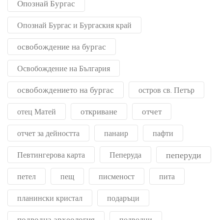
Опознай Бургас
Опознай Бургас и Бургаския край
освобождение на бургас
Освобождение на България
освобождението на бургас
остров св. Петър
откриване
отчет
отец Матей
отчет за дейността
панаир
пафти
пеперуди
Певтингерова карта
Пеперуда
петел
пещ
писменост
пита
планински кристал
подаръци
подводна археология
подводни