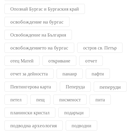
Опознай Бургас и Бургаския край
освобождение на бургас
Освобождение на България
освобождението на бургас
остров св. Петър
откриване
отчет
отец Матей
отчет за дейността
панаир
пафти
пеперуди
Певтингерова карта
Пеперуда
петел
пещ
писменост
пита
планински кристал
подаръци
подводна археология
подводни