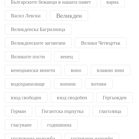
Българските бежанци в нашата памет
варна
Великден
Васил Левски
Великденска Багрилница
Великденските заговезни
Велики Четвъртък
Великите пости
венец
венециански монети
вино
влажни зони
водохранилище
военни
вотиви
вход свободен
вход сводобен
Гергьовден
глаголица
Герман
Гигантска пърхутка
гласуване
годишнина
гостуваща изложба
гостуващи изложби