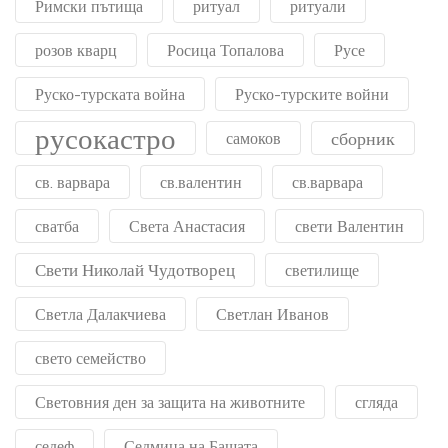
Римски пътища
ритуал
ритуали
розов кварц
Росица Топалова
Русе
Руско-турската война
Руско-турските войни
русокастро
сборник
самоков
св. варвара
св.валентин
св.варвара
сватба
Света Анастасия
свети Валентин
Свети Николай Чудотворец
светилище
Светла Далакчиева
Светлан Иванов
свето семейство
Световния ден за защита на животните
сгляда
седеф
Седмица на Бащата