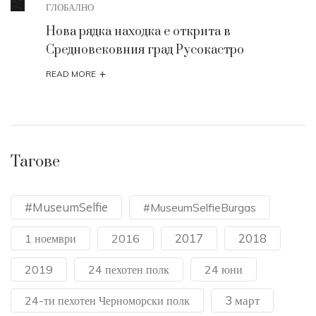
ГЛОБАЛНО
Нова рядка находка е открита в
Средновековния град Русокастро
+
READ MORE
Тагове
#MuseumSelfie
#MuseumSelfieBurgas
2017
2018
1 ноември
2016
2019
24 пехотен полк
24 юни
3 март
24-ти пехотен Черноморски полк