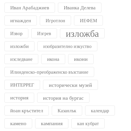
Иван Арабаджиев
Иванка Делева
игнажден
Игротлон
ИЕФЕМ
изложба
Извор
Изгрев
изложби
изобразително изкуство
икони
икона
изследване
Илинденско-преображенско възстание
ИНТЕРРЕГ
исторически музей
история
история на бургас
йоан кръстител
Казанлък
календар
камено
кампания
кан кубрат