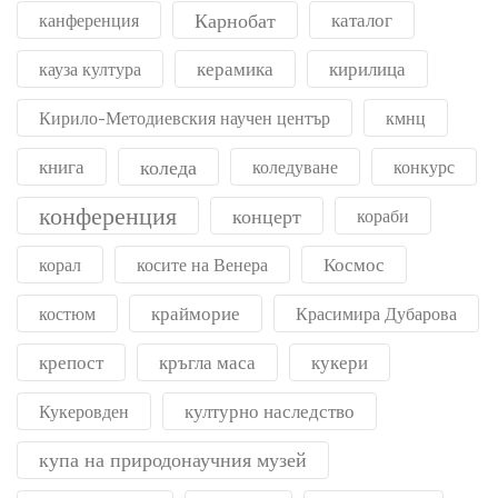
Карнобат
каталог
канференция
керамика
кирилица
кауза култура
Кирило-Методиевския научен център
кмнц
книга
коледа
коледуване
конкурс
конференция
концерт
кораби
Космос
корал
косите на Венера
крайморие
костюм
Красимира Дубарова
крепост
кръгла маса
кукери
културно наследство
Кукеровден
купа на природонаучния музей