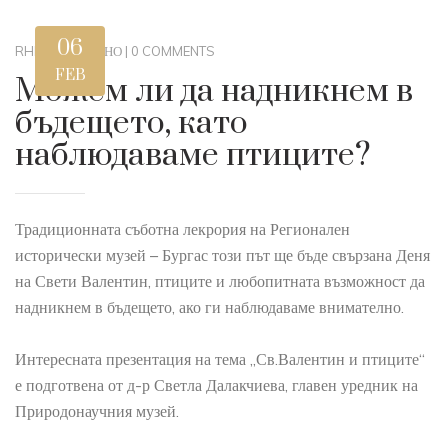
06
RHM
|
ГЛОБАЛНО
|
0 COMMENTS
FEB
Можем ли да надникнем в
бъдещето, като
наблюдаваме птиците?
Традиционната съботна лекрория на Регионален
исторически музей – Бургас този път ще бъде свързана Деня
на Свети Валентин, птиците и любопитната възможност да
надникнем в бъдещето, ако ги наблюдаваме внимателно.
Интересната презентация на тема „Св.Валентин и птиците“
е подготвена от д-р Светла Далакчиева, главен уредник на
Природонаучния музей.