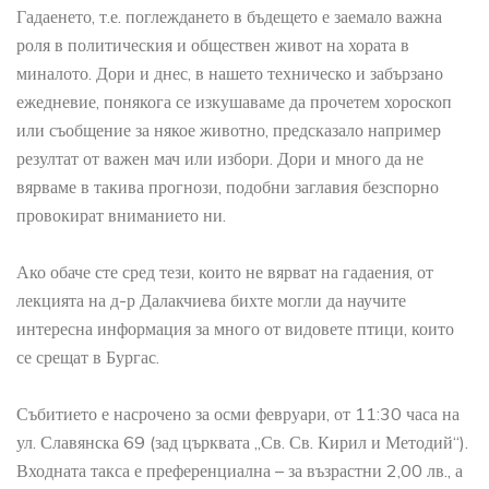
Гадаенето, т.е. поглеждането в бъдещето е заемало важна
роля в политическия и обществен живот на хората в
миналото. Дори и днес, в нашето техническо и забързано
ежедневие, понякога се изкушаваме да прочетем хороскоп
или съобщение за някое животно, предсказало например
резултат от важен мач или избори. Дори и много да не
вярваме в такива прогнози, подобни заглавия безспорно
провокират вниманието ни.
Ако обаче сте сред тези, които не вярват на гадаения, от
лекцията на д-р Далакчиева бихте могли да научите
интересна информация за много от видовете птици, които
се срещат в Бургас.
Събитието е насрочено за осми февруари, от 11:30 часа на
ул. Славянска 69 (зад църквата „Св. Св. Кирил и Методий“).
Входната такса е преференциална – за възрастни 2,00 лв., а