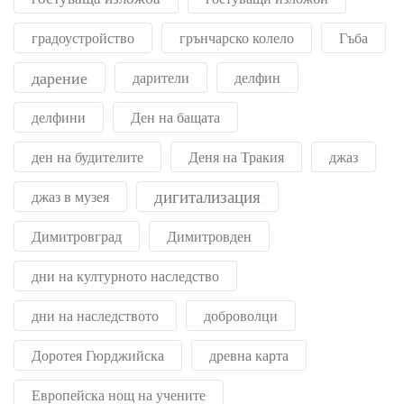
градоустройство
грънчарско колело
Гъба
дарение
дарители
делфин
делфини
Ден на бащата
ден на будителите
Деня на Тракия
джаз
дигитализация
джаз в музея
Димитровград
Димитровден
дни на културното наследство
дни на наследството
доброволци
Доротея Гюрджийска
древна карта
Европейска нощ на учените