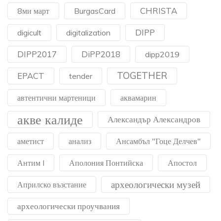
CHRISTA
8ми март
BurgasCard
DIPP
digicult
digitalization
DIPP2017
DiPP2018
dipp2019
TOGETHER
EPACT
tender
автентични мартеници
аквамарин
акве калиде
Александър Александров
аметист
анализ
Ансамбъл "Гоце Делчев"
Антим I
Аполония Понтийска
Апостол
археологически музей
Априлско възстание
археологически проучвания