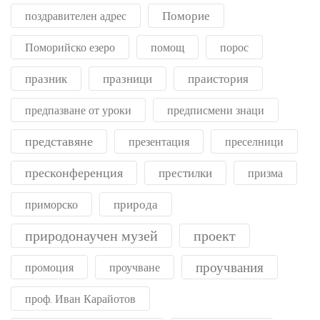
Поморие
поздравителен адрес
Поморийско езеро
помощ
порос
празник
празници
праистория
предпазване от уроки
предписмени знаци
представяне
презентация
преселници
пресконференция
престилки
призма
природа
приморско
природонаучен музей
проект
проучвания
промоция
проучване
проф. Иван Карайотов