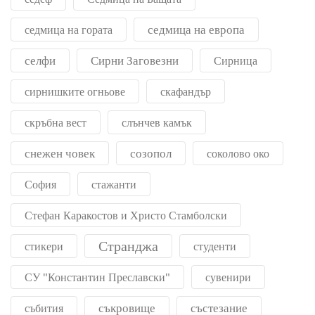
седмица на европа
седмица на гората
селфи
Сирни Заговезни
Сирница
сирнишките огньове
скафандър
скръбна вест
слънчев камък
снежен човек
созопол
соколово око
София
стажанти
Стефан Каракостов и Христо Стамболски
Странджа
стикери
студенти
СУ "Константин Преславски"
сувенири
съкровище
състезание
събития