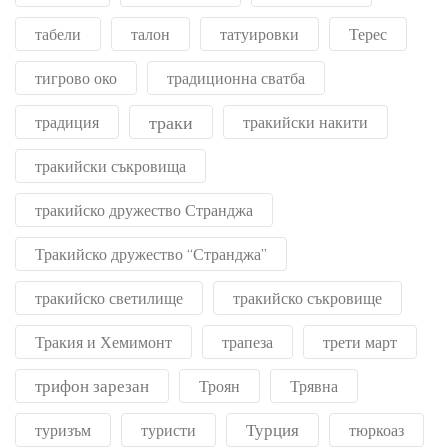
табели
талон
татуировки
Терес
тигрово око
традиционна сватба
траки
традиция
тракийски накити
тракийски съкровища
тракийско дружество Странджа
Тракийско дружество “Странджа”
тракийско светилище
тракийско съкровище
Тракия и Хемимонт
трапеза
трети март
трифон зарезан
Троян
Трявна
Турция
туризъм
туристи
тюркоаз