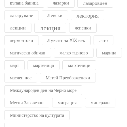
лазарки
лазаровден
къпана баница
лектория
лазаруване
Левски
лекция
лекции
лепенки
Луксът на XIX век
лермонтови
лято
магически обичаи
малко търново
марица
мартеници
март
мартеница
маслен нос
Матей Преображенски
Международен ден на Черно море
Месни Заговезни
миграция
минерали
Министерство на културата