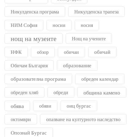
Никулденска програма
Никулденска трапеза
НИМ София
носии
носия
нощ на музеите
Нощ на учените
обичай
НФК
обзор
обичаи
образование
Обичам България
образователна програма
обреден календар
община камено
обреден хляб
обреди
обява
оиц бургас
обяви
октомври
опазване на културното наследство
Опознай Бургас