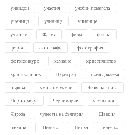
уикиден
участия
учебни помагала
ученици
училище
училища
флора
учители
Факия
филм
форос
фотография
фотографи
фотоконкурс
християнство
хамкане
христоо попов
Цариград
цоня дражева
ченгене скеле
църква
Червена книга
Черно море
Черноморие
чествания
Чироза
чудесата на българия
Швеция
шевица
Шилото
Шипка
юнеско