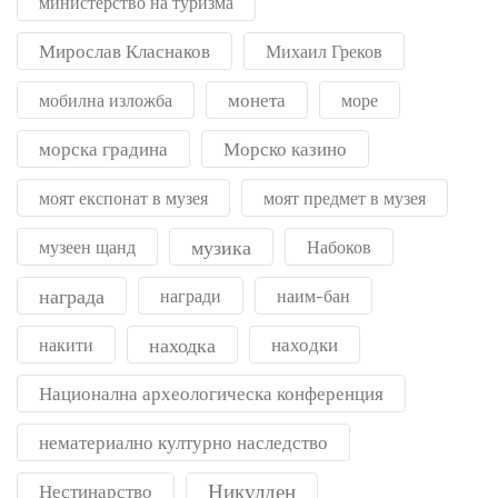
министерство на туризма
Мирослав Класнаков
Михаил Греков
монета
мобилна изложба
море
морска градина
Морско казино
моят експонат в музея
моят предмет в музея
музика
музеен щанд
Набоков
награда
награди
наим-бан
находка
находки
накити
Национална археологическа конференция
нематериално културно наследство
Никулден
Нестинарство