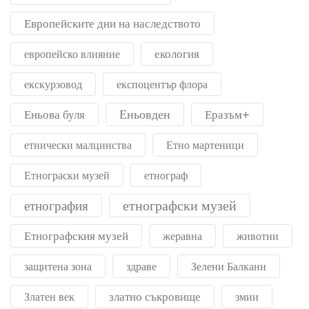
Европейските дни на наследството
екология
европейско влияние
екскурзовод
експоцентър флора
Еньовден
Еньова буля
Еразъм+
етнически малцинства
Етно мартеници
Етнограски музей
етнограф
етнографски музей
етнография
Етнографския музей
жеравна
животни
защитена зона
здраве
Зелени Балкани
златно съкровище
Златен век
змии