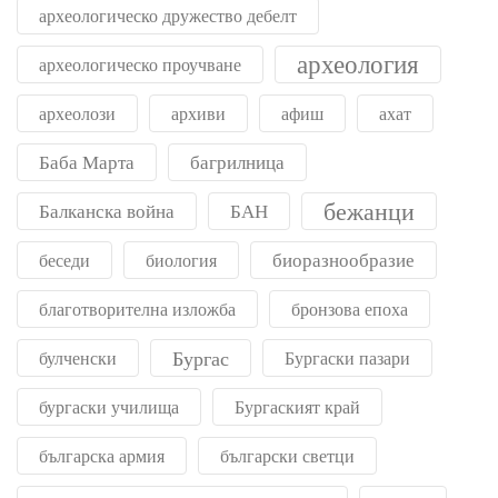
археологическо дружество дебелт
археология
археологическо проучване
археолози
архиви
афиш
ахат
Баба Марта
багрилница
бежанци
Балканска война
БАН
биоразнообразие
беседи
биология
благотворителна изложба
бронзова епоха
Бургас
булченски
Бургаски пазари
бургаски училища
Бургаският край
българска армия
български светци