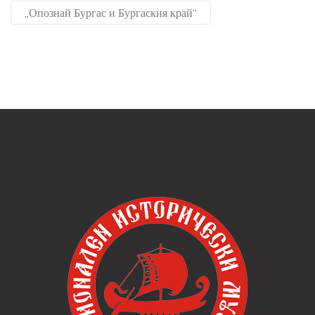
„Опознай Бургас и Бургаския край“