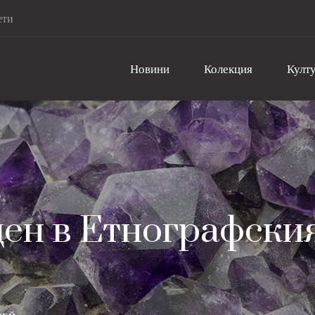
ети
Новини
Колекция
Култу
ен в Етнографски