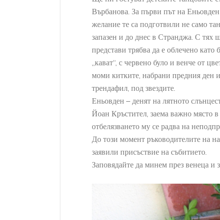
НО
АРХЕОЛОГИЧЕСКИ МУЗЕ
Върбанова. За първи път на Еньовден
ядка находка е открита в
Ценна находка е о
желание те са подготвили не само тан
овековния град Русокастро
археологическите 
запазен и до днес в Странджа. С тях 
средновековният г
представи трябва да е облечено като б
+
ORE
„кават“, с червено було и венче от цв
+
READ MORE
моми китките, набрани предния ден и
трендафил, под звездите.
Еньовден – денят на лятното слънцес
Йоан Кръстител, заема важно място в
отбелязването му се радва на неподпр
До този момент ръководителите на на
заявили присъствие на събитието.
Заповядайте да минем през венеца и з