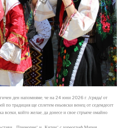
АРХЕОЛОГИЧЕСКИ МУЗЕЙ
22
0
Древните тракийки покривали
AUG
JU
ръцете и краката си с татуиров
+
READ MORE
гичен ден напомняме, че на 24 юни 2026 г. /сряда/ от
зей по традиция ще сплетем еньовски венец от седемдесет
а всеки, който желае, да донесе и свое стръкче омайно
ъстави „ Приморче“ и „Китен“ с хореограф Мария