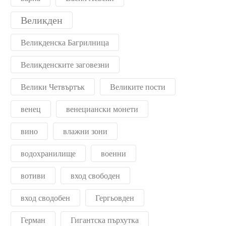
Великден
Великденска Багрилница
Великденските заговезни
Велики Четвъртък
Великите пости
венец
венециански монети
вино
влажни зони
водохранилище
военни
вотиви
вход свободен
вход сводобен
Гергьовден
Герман
Гигантска пърхутка