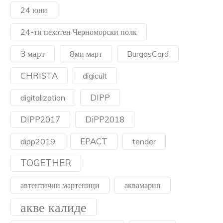
24 юни
24-ти пехотен Черноморски полк
3 март
8ми март
BurgasCard
CHRISTA
digicult
DIPP
digitalization
DIPP2017
DiPP2018
EPACT
dipp2019
tender
TOGETHER
автентични мартеници
аквамарин
акве калиде