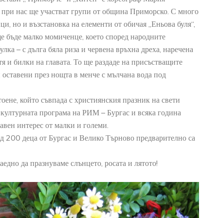
Й
 при нас ще участват групи от община Приморско. С много
ткрита при
ци, но и възстановка на елементи от обичая „Еньова буля“,
проучвания в
ще бъде малко момиченце, което според народните
рад Русокастро
улка – с дълга бяла риза и червена връхна дреха, наречена
етя и билки на главата. То ще раздаде на присъстващите
 оставени през нощта в менче с мълчана вода под
тоене, който съвпада с християнския празник на свети
 културната програма на РИМ – Бургас и всяка година
авен интерес от малки и големи.
д 200 деца от Бургас и Велико Търново предварително са
аедно да празнуваме слънцето, росата и лятото!