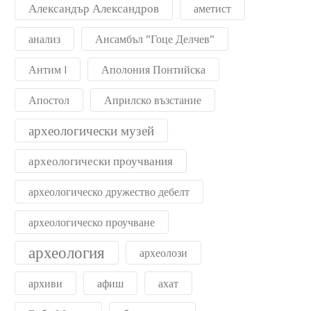
Александър Александров
аметист
анализ
Ансамбъл "Гоце Делчев"
Антим I
Аполония Понтийска
Апостол
Априлско възстание
археологически музей
археологически проучвания
археологическо дружество дебелт
археологическо проучване
археология
археолози
архиви
афиш
ахат