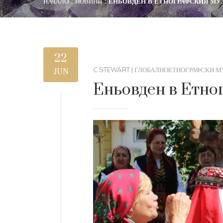
НАЧАЛО
НОВИНИ
ЕНЬОВДЕН В ЕТНОГРАФСКИЯ МУ
22
C.STEWART
|
ГЛОБАЛНО
ЕТНОГРАФСКИ М
JUN
Еньовден в Етно