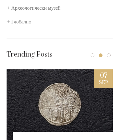
Археологически музей
Глобално
Trending Posts
7
07
L
SEP
ки