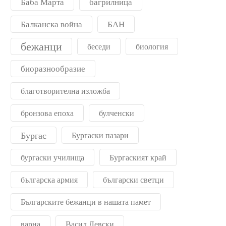
Баба Марта
багрилница
Балканска война
БАН
бежанци
беседи
биология
биоразнообразие
благотворителна изложба
бронзова епоха
булченски
Бургас
Бургаски пазари
бургаски училища
Бургаският край
българска армия
български светци
Българските бежанци в нашата памет
варна
Васил Левски