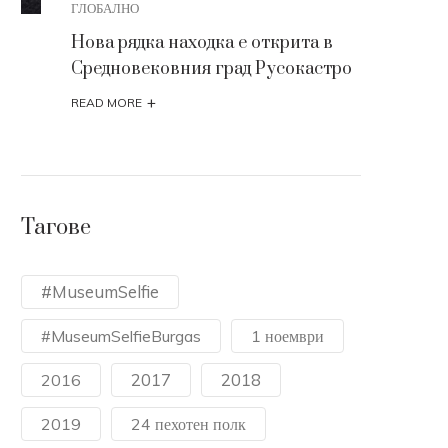
ГЛОБАЛНО
АРХЕ
Нова рядка находка е открита в
Ценн
Средновековния град Русокастро
арх
сре
+
READ MORE
READ
Тагове
#MuseumSelfie
#MuseumSelfieBurgas
1 ноември
2017
2018
2016
2019
24 пехотен полк