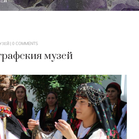
ЗЕЙ
УЗЕЙ
|
0 COMMENTS
графския музей