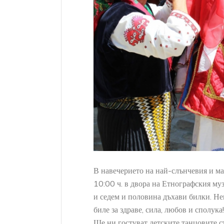
07
SEP
В навечерието на най-слънчевия и ма
10:00 ч. в двора на Етнографския му
и седем и половина дъхави билки. Нек
биле за здраве, сила, любов и сполука!
Ще ни гостуват детските танцовите с