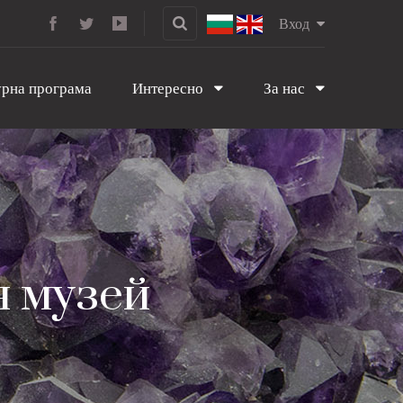
Вход
рна програма
Интересно
За нас
я музей