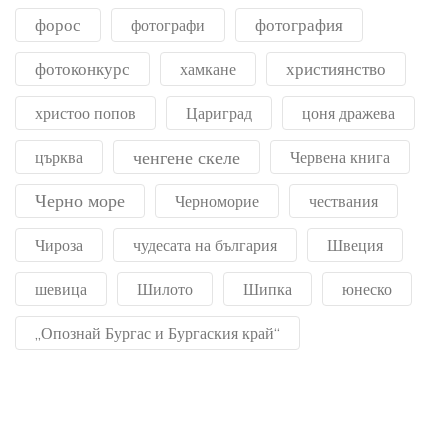
форос
фотография
фотографи
фотоконкурс
християнство
хамкане
христоо попов
Цариград
цоня дражева
ченгене скеле
църква
Червена книга
Черно море
Черноморие
чествания
Чироза
чудесата на българия
Швеция
шевица
Шилото
Шипка
юнеско
„Опознай Бургас и Бургаския край“