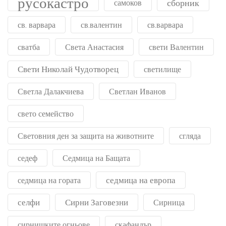
русокастро
сборник
самоков
св. варвара
св.валентин
св.варвара
сватба
Света Анастасия
свети Валентин
Свети Николай Чудотворец
светилище
Светла Далакчиева
Светлан Иванов
свето семейство
Световния ден за защита на животните
сгляда
седеф
Седмица на Бащата
седмица на европа
седмица на гората
селфи
Сирни Заговезни
Сирница
сирнишките огньове
скафандър