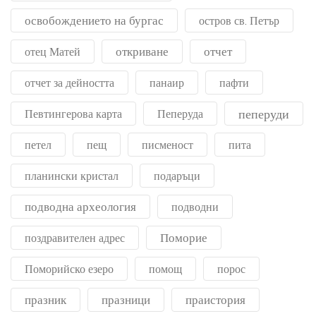
освобождението на бургас
остров св. Петър
откриване
отчет
отец Матей
отчет за дейността
панаир
пафти
пеперуди
Певтингерова карта
Пеперуда
петел
пещ
писменост
пита
планински кристал
подаръци
подводна археология
подводни
Поморие
поздравителен адрес
Поморийско езеро
помощ
порос
празник
празници
праистория