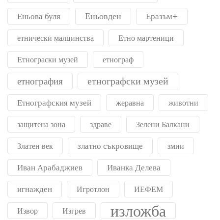
Еньовден
Еньова буля
Еразъм+
етнически малцинства
Етно мартеници
Етнограски музей
етнограф
етнографски музей
етнография
Етнографския музей
жеравна
животни
защитена зона
здраве
Зелени Балкани
златно съкровище
Златен век
змии
Иван Арабаджиев
Иванка Делева
игнажден
Игротлон
ИЕФЕМ
изложба
Извор
Изгрев