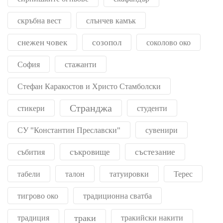
скръбна вест
слънчев камък
снежен човек
созопол
соколово око
София
стажанти
Стефан Каракостов и Христо Стамболски
Странджа
стикери
студенти
СУ "Константин Преславски"
сувенири
съкровище
състезание
събития
табели
талон
татуировки
Терес
тигрово око
традиционна сватба
траки
традиция
тракийски накити