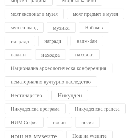
морска градина
Морско казино
моят експонат в музея
моят предмет в музея
музика
музеен щанд
Набоков
награда
награди
наим-бан
находка
находки
накити
Национална археологическа конференция
нематериално културно наследство
Никулден
Нестинарство
Никулденска програма
Никулденска трапеза
НИМ София
носии
носия
нощ на музеите
Нощ на учените