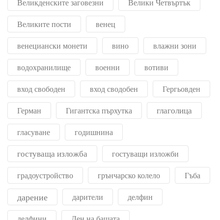
Великденските заговезни
Велики Четвъртък
Великите пости
венец
венециански монети
вино
влажни зони
водохранилище
военни
вотиви
вход свободен
вход сводобен
Гергьовден
глаголица
Герман
Гигантска пърхутка
гласуване
годишнина
гостуваща изложба
гостуващи изложби
градоустройство
грънчарско колело
Гъба
дарение
дарители
делфин
делфини
Ден на бащата