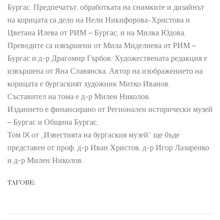
Бургас. Предпечатът, обработката на снимките и дизайнът
на корицата са дело на Нели Никифорова-Христова и
Цветана Илева от РИМ – Бургас, и на Милка Юдова.
Преводите са извършени от Мила Миделиева от РИМ –
Бургас и д-р Драгомир Гърбов. Художествената редакция е
извършена от Яна Славянска. Автор на изображението на
корицата е бургаският художник Митко Иванов.
Съставител на тома е д-р Милен Николов.
Изданието е финансирано от Регионален исторически музей
– Бургас и Община Бургас.
Том IX от „Известията на бургаския музей“ ще бъде
представен от проф. д-р Иван Христов, д-р Игор Лазаренко
и д-р Милен Николов.
ТАГОВЕ: