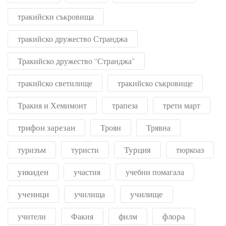
тракийски съкровища
тракийско дружество Странджа
Тракийско дружество “Странджа”
тракийско светилище
тракийско съкровище
Тракия и Хемимонт
трапеза
трети март
трифон зарезан
Троян
Трявна
Турция
туризъм
туристи
тюркоаз
уикиден
участия
учебни помагала
ученици
училище
училища
флора
учители
Факия
филм