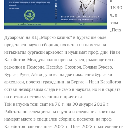
в
18.30
ч., в
зала
„Петя
Дубарова“ на КЦ „Морско казино“ в Бургас ще бъде
представен научен сборник, посветен на паметта на
изтъкнатия бургаски археолог и нумизмат проф. дин. Иван
Карайотов. Международно признат учен, ръководител на
разкопки в Поморие, Несебър, Созопол, Голямо Буково,
Бургас, Руен, Айтос, учител на две поколения бургаски
археолози, почетен гражданин на Бургас – Иван Карайотов
остави незабравима следа не само в науката, но и в сърцата
на стотици негови ученици и приятели.
Той напусна този свят на 76 г., на 30 януари 2018 г.
Работата по селекцията на научни изследвания, които да
намерят място в специален сборник, посветен на проф.
Карайотов, започна през 2022 г.. През 2023 г. материалите