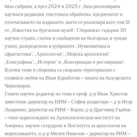
бяха събрани, а през 2024 и 2025 г. бяха реализирани
научната редакция, текстовата обработка, предпечатът и
отпечатването на изданието, което се реализира като том IX
от „Известия на бургаския музей“. Сборникът съдържа 30
научни студии, статии и съобщения на български и чужди
учени, разпределени в рубриките „Нумизматика и
сфрагистика“, „Археология“, „Морска археология“,
„Епиграфика“, „История“ и „Консервация и реставрация“.
Всички теми в сборника са свързани териториално с
голямата любов на Иван Карайотов – зоната на българското
Черноморие.
Главен научен редактор на тома е проф. д-р Иван Христов,
заместник-директор на НИМ – София; редактори – д-р Игор
Лазаренко, директор на РИМ – Варна; д-р Драгомир Гърбов
– член-кореспондент на Археологическия институт на
Америка, научен сътрудник в Института за археология на
мореплаването, и д-р Милен Николов – директор на РИМ –