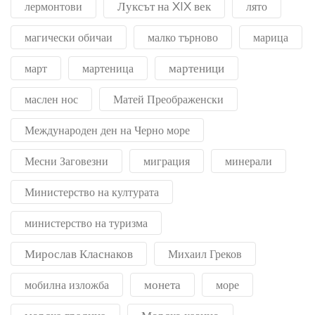
Луксът на XIX век
лермонтови
лято
магически обичаи
малко търново
марица
мартеници
март
мартеница
маслен нос
Матей Преображенски
Международен ден на Черно море
Месни Заговезни
миграция
минерали
Министерство на културата
министерство на туризма
Мирослав Класнаков
Михаил Греков
монета
мобилна изложба
море