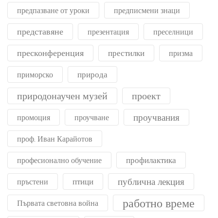
предпазване от уроки
предписмени знаци
представяне
презентация
преселници
пресконференция
престилки
призма
природа
приморско
природонаучен музей
проект
проучвания
промоция
проучване
проф. Иван Карайотов
профилактика
професионално обучение
публична лекция
птици
пръстени
работно време
Първата световна война