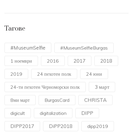
Тагове
#MuseumSelfie
#MuseumSelfieBurgas
2017
2018
1 ноември
2016
2019
24 пехотен полк
24 юни
3 март
24-ти пехотен Черноморски полк
CHRISTA
8ми март
BurgasCard
DIPP
digicult
digitalization
DIPP2017
DiPP2018
dipp2019