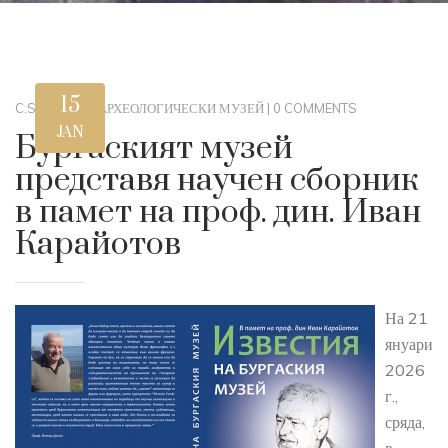
15
C.STEWART
|
АРХЕОЛОГИЧЕСКИ МУЗЕЙ
|
0 COMMENTS
JAN
Бургаският музей
представя научен сборник
в памет на проф. дин. Иван
Карайотов
На 21
януари
2026
г.,
сряда,