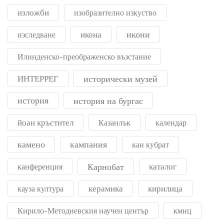
изложби
изобразително изкуство
икони
икона
изследване
Илинденско-преображенско възстание
ИНТЕРРЕГ
исторически музей
история
история на бургас
йоан кръстител
Казанлък
календар
камено
кампания
кан кубрат
Карнобат
каталог
канференция
керамика
кирилица
кауза култура
Кирило-Методиевския научен център
кмнц