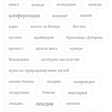
книга
коледа
коледуване
конкурс
конференция
концерт
кораби
Космос
корал
косите на Венера
крайморие
костюм
Красимира Дубарова
крепост
кръгла маса
кукери
културно наследство
Кукеровден
купа на природонаучния музей
лазарки
лазаровден
къпана баница
лектория
лазаруване
Левски
лекция
лекции
лепенки