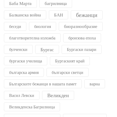
Баба Марта
багрилница
бежанци
Балканска война
БАН
биоразнообразие
беседи
биология
благотворителна изложба
бронзова епоха
Бургас
булченски
Бургаски пазари
бургаски училища
Бургаският край
българска армия
български светци
Българските бежанци в нашата памет
варна
Великден
Васил Левски
Великденска Багрилница