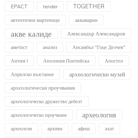
TOGETHER
EPACT
tender
автентични мартеници
аквамарин
акве калиде
Александър Александров
аметист
анализ
Ансамбъл "Гоце Делчев"
Антим I
Аполония Понтийска
Апостол
археологически музей
Априлско възстание
археологически проучвания
археологическо дружество дебелт
археология
археологическо проучване
археолози
архиви
афиш
ахат