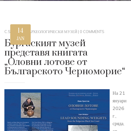
14
C.STEWART
|
АРХЕОЛОГИЧЕСКИ МУЗЕЙ
|
0 COMMENTS
JAN
Бургаският музей
представя книгата
„Оловни лотове от
Българското Черноморие“
На 21
януари
2026
г.,
сряда,