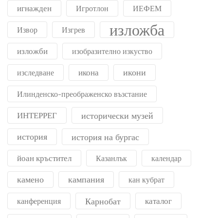
игнажден
Игротлон
ИЕФЕМ
изложба
Извор
Изгрев
изложби
изобразително изкуство
икони
икона
изследване
Илинденско-преображенско възстание
ИНТЕРРЕГ
исторически музей
история
история на бургас
йоан кръстител
Казанлък
календар
камено
кампания
кан кубрат
Карнобат
каталог
канференция