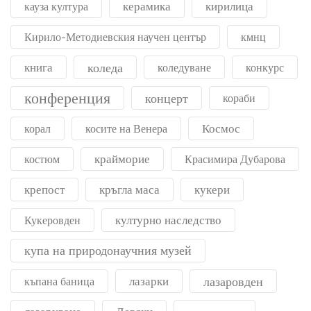
керамика
кирилица
кауза култура
Кирило-Методиевския научен център
кмнц
книга
коледа
коледуване
конкурс
конференция
концерт
кораби
Космос
корал
косите на Венера
крайморие
костюм
Красимира Дубарова
крепост
кръгла маса
кукери
културно наследство
Кукеровден
купа на природонаучния музей
лазарки
лазаровден
къпана баница