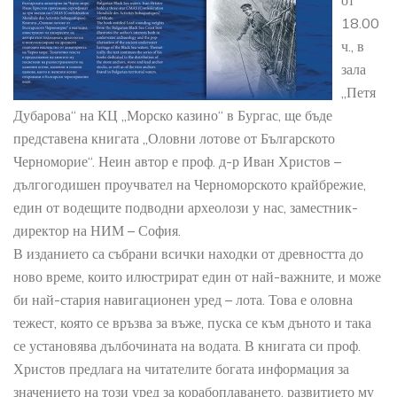
от
18.00
ч., в
зала
„Петя
Дубарова“ на КЦ „Морско казино“ в Бургас, ще бъде
представена книгата „Оловни лотове от Българското
Черноморие“. Неин автор е проф. д-р Иван Христов –
дългогодишен проучвател на Черноморското крайбрежие,
един от водещите подводни археолози у нас, заместник-
директор на НИМ – София.
В изданието са събрани всички находки от древността до
ново време, които илюстрират един от най-важните, и може
би най-стария навигационен уред – лота. Това е оловна
тежест, която се връзва за въже, пуска се към дъното и така
се установява дълбочината на водата. В книгата си проф.
Христов предлага на читателите богата информация за
значението на този уред за корабоплаването, развитието му