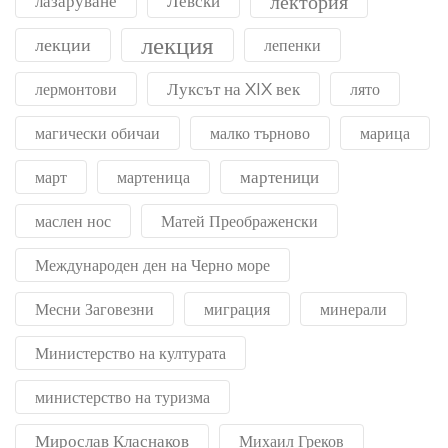
лектория
лазаруване
Левски
лекция
лекции
лепенки
Луксът на XIX век
лермонтови
лято
магически обичаи
малко търново
марица
мартеници
март
мартеница
маслен нос
Матей Преображенски
Международен ден на Черно море
Месни Заговезни
миграция
минерали
Министерство на културата
министерство на туризма
Мирослав Класнаков
Михаил Греков