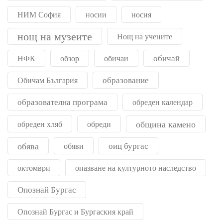
НИМ София
носии
носия
нощ на музеите
Нощ на учените
обичай
НФК
обзор
обичаи
образование
Обичам България
образователна програма
обреден календар
община камено
обреден хляб
обреди
обява
оиц бургас
обяви
октомври
опазване на културното наследство
Опознай Бургас
Опознай Бургас и Бургаския край