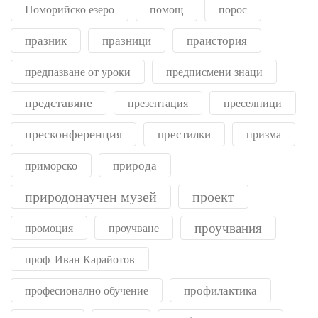
Поморийско езеро
помощ
порос
празник
празници
праистория
предпазване от уроки
предписмени знаци
представяне
презентация
преселници
пресконференция
престилки
призма
природа
приморско
природонаучен музей
проект
проучвания
промоция
проучване
проф. Иван Карайотов
профилактика
професионално обучение