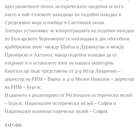
през различните епохи, историческите сведения за него,
както и най-големите находища на подобни находки в
Средиземно море и изобщо в Световния океан.
Авторът установява, че концентрацията на подобни находки
по Българското Черноморие се наблюдава в две обособени
крайбрежни зони –между Шабла и Дуранкулак и между
Приморско и Ахтопол, макар подобни находки да се
откриват и в останалите зони на нашата акватория.
Книгата ще бъде представена от д-р Игор Лазаренко –
директор на РИМ – Варна, и д-р Милен Николов – директор
на РИМ – Бургас.
Изданието е реализирано от Регионален исторически музей
– Бургас, Национален исторически музей – София и
Национален военноисторически музей – София.
ТАГОВЕ: