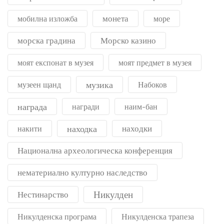
монета
мобилна изложба
море
морска градина
Морско казино
моят експонат в музея
моят предмет в музея
музика
музеен щанд
Набоков
награда
награди
наим-бан
находка
находки
накити
Национална археологическа конференция
нематериално културно наследство
Никулден
Нестинарство
Никулденска програма
Никулденска трапеза