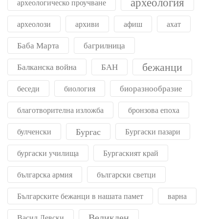
археология
археологическо проучване
археолози
архиви
афиш
ахат
Баба Марта
багрилница
бежанци
Балканска война
БАН
биоразнообразие
беседи
биология
благотворителна изложба
бронзова епоха
Бургас
булченски
Бургаски пазари
бургаски училища
Бургаският край
българска армия
български светци
Българските бежанци в нашата памет
варна
Великден
Васил Левски