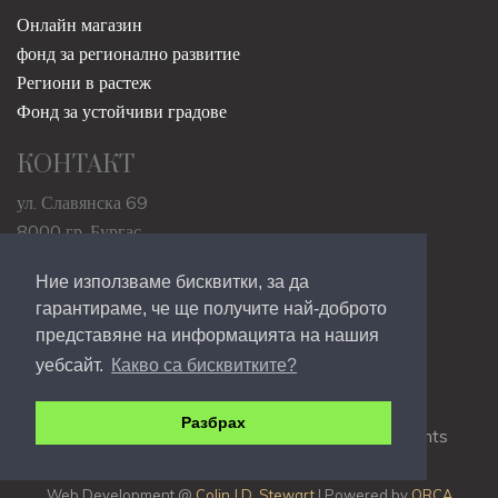
Онлайн магазин
фонд за регионално развитие
Региони в растеж
Фонд за устойчиви градове
КОНТАКТ
ул. Славянска 69
8000 гр. Бургас
Тел: +359 568 203 44
Ние използваме бисквитки, за да
E:
main@burgasmuseums.bg
гарантираме, че ще получите най-доброто
представяне на информацията на нашия
уебсайт.
Какво са бисквитките?
Разбрах
Copyrights © 2009-2021
RHM Burgas
, All Rights
Reserved.
Web Development @
Colin J.D. Stewart
| Powered by
ORCA