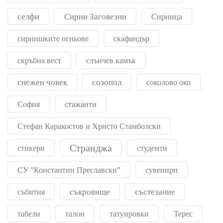
селфи
Сирни Заговезни
Сирница
сирнишките огньове
скафандър
скръбна вест
слънчев камък
снежен човек
созопол
соколово око
София
стажанти
Стефан Каракостов и Христо Стамболски
Странджа
стикери
студенти
СУ "Константин Преславски"
сувенири
съкровище
състезание
събития
табели
талон
татуировки
Терес