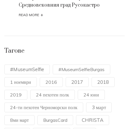
Средновековния град Русокастро
+
READ MORE
Тагове
#MuseumSelfie
#MuseumSelfieBurgas
2017
2018
1 ноември
2016
2019
24 пехотен полк
24 юни
3 март
24-ти пехотен Черноморски полк
CHRISTA
8ми март
BurgasCard