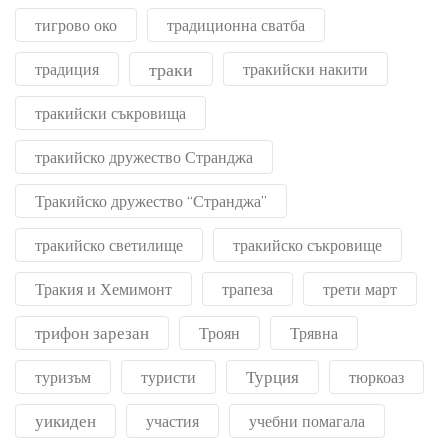
тигрово око
традиционна сватба
траки
традиция
тракийски накити
тракийски съкровища
тракийско дружество Странджа
Тракийско дружество “Странджа”
тракийско светилище
тракийско съкровище
Тракия и Хемимонт
трапеза
трети март
трифон зарезан
Троян
Трявна
Турция
туризъм
туристи
тюркоаз
уикиден
участия
учебни помагала