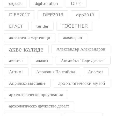
DIPP
digicult
digitalization
DIPP2017
DiPP2018
dipp2019
TOGETHER
EPACT
tender
автентични мартеници
аквамарин
акве калиде
Александър Александров
аметист
анализ
Ансамбъл "Гоце Делчев"
Антим I
Аполония Понтийска
Апостол
археологически музей
Априлско възстание
археологически проучвания
археологическо дружество дебелт