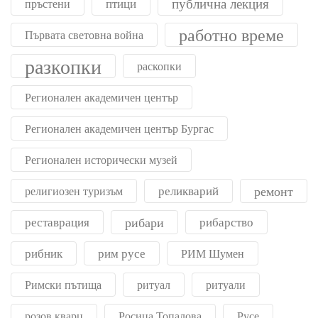
публична лекция
птици
пръстени
работно време
Първата световна война
разкопки
раскопки
Регионален академичен център
Регионален академичен център Бургас
Регионален исторически музей
реликварий
ремонт
религиозен туризъм
реставрация
рибари
рибарство
рибник
рим русе
РИМ Шумен
Римски пътища
ритуал
ритуали
розов кварц
Росица Топалова
Русе