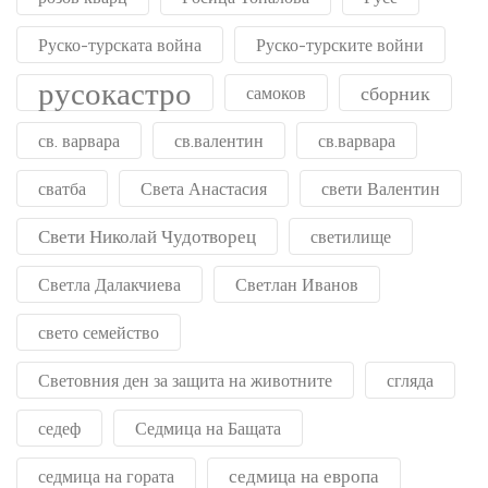
Руско-турската война
Руско-турските войни
русокастро
сборник
самоков
св. варвара
св.валентин
св.варвара
сватба
Света Анастасия
свети Валентин
Свети Николай Чудотворец
светилище
Светла Далакчиева
Светлан Иванов
свето семейство
Световния ден за защита на животните
сгляда
седеф
Седмица на Бащата
седмица на европа
седмица на гората