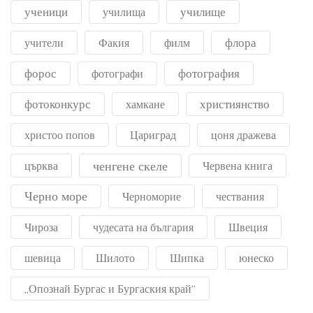
ученици
училище
училища
флора
учители
Факия
филм
форос
фотография
фотографи
фотоконкурс
християнство
хамкане
христоо попов
Цариград
цоня дражева
ченгене скеле
църква
Червена книга
Черно море
Черноморие
чествания
Чироза
чудесата на българия
Швеция
шевица
Шилото
Шипка
юнеско
„Опознай Бургас и Бургаския край“