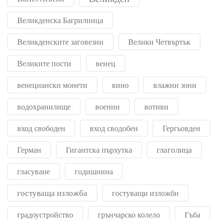
Великденска Багрилница
Великденските заговезни
Велики Четвъртък
Великите пости
венец
венециански монети
вино
влажни зони
водохранилище
военни
вотиви
вход свободен
вход сводобен
Гергьовден
глаголица
Герман
Гигантска пърхутка
гласуване
годишнина
гостуваща изложба
гостуващи изложби
градоустройство
грънчарско колело
Гъба