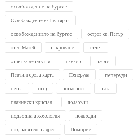
освобождение на бургас
Освобождение на България
освобождението на бургас
остров св. Петър
откриване
отчет
отец Матей
отчет за дейността
панаир
пафти
пеперуди
Певтингерова карта
Пеперуда
петел
пещ
писменост
пита
планински кристал
подаръци
подводна археология
подводни
Поморие
поздравителен адрес