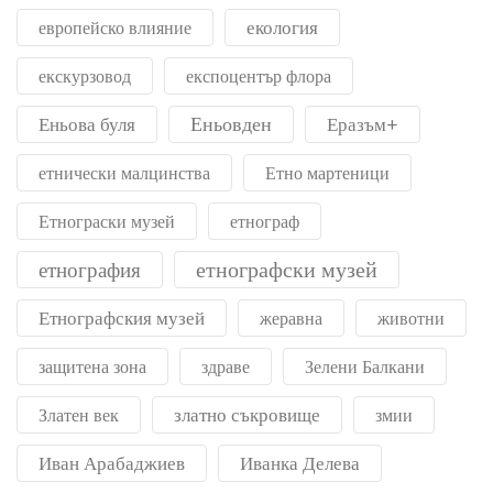
екология
европейско влияние
екскурзовод
експоцентър флора
Еньовден
Еньова буля
Еразъм+
етнически малцинства
Етно мартеници
Етнограски музей
етнограф
етнографски музей
етнография
Етнографския музей
жеравна
животни
защитена зона
здраве
Зелени Балкани
златно съкровище
Златен век
змии
Иван Арабаджиев
Иванка Делева