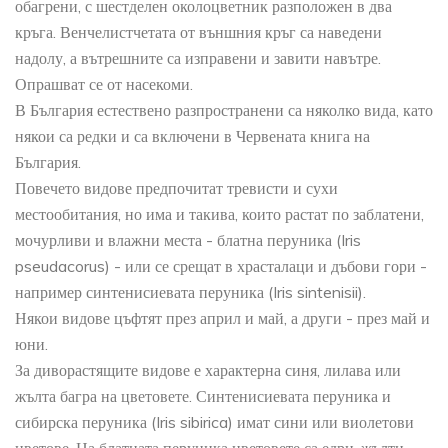
обагрени, с шестделен околоцветник разположен в два
кръга. Венчелистчетата от външния кръг са наведени
надолу, а вътрешните са изправени и завити навътре.
Опрашват се от насекоми.
В България естествено разпространени са няколко вида, като
някои са редки и са включени в Червената книга на
България.
Повечето видове предпочитат тревисти и сухи
местообитания, но има и такива, които растат по заблатени,
мочурливи и влажни места - блатна перуника (Iris
pseudacorus) - или се срещат в храсталаци и дъбови гори -
например синтенисиевата перуника (Iris sintenisii).
Някои видове цъфтят през април и май, а други - през май и
юни.
За диворастящите видове е характерна синя, лилава или
жълта багра на цветовете. Синтенисиевата перуника и
сибирска перуника (Iris sibirica) имат сини или виолетови