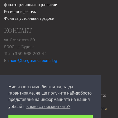
фонд за регионално развитие
Региони в растеж
Фонд за устойчиви градове
КОНТАКТ
ул. Славянска 69
8000 гр. Бургас
Тел: +359 568 203 44
E:
main@burgasmuseums.bg
Ние използваме бисквитки, за да
гарантираме, че ще получите най-доброто
Copyrights © 2009-2021
RHM Burgas
, All Rights
представяне на информацията на нашия
Reserved.
уебсайт.
Какво са бисквитките?
Web Development @
Colin J.D. Stewart
| Powered by
ORCA