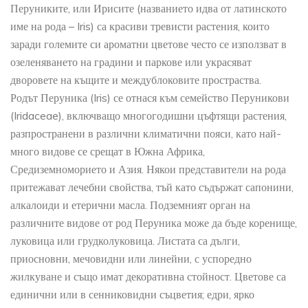
Перуниките, или Ирисите (названието идва от латинското
име на рода – Iris) са красиви тревисти растения, които
заради големите си ароматни цветове често се използват в
озеленяването на градини и паркове или украсяват
дворовете на къщите и междублоковите простраства.
Родът Перуника (Iris) се отнася към семейство Перуникови
(Iridaceae), включващо многогодишни цъфтящи растения,
разпространени в различни климатични пояси, като най-
много видове се срещат в Южна Африка,
Средиземноморието и Азия. Някои представители на рода
притежават лечебни свойства, тъй като съдържат сапонини,
алкалоиди и етерични масла. Подземният орган на
различните видове от род Перуника може да бъде коренище,
луковица или грудколуковица. Листата са дълги,
приосновни, мечовидни или линейни, с успоредно
жилкуване и също имат декоративна стойност. Цветове са
единични или в сенниковидни съцветия; едри, ярко