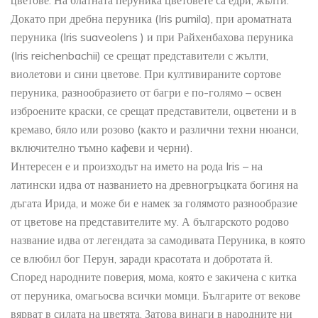
цветове. На блатната перуника цветовете са едри, жълти.
Докато при дребна перуника (Iris pumila), при ароматната
перуника (Iris suaveolens ) и при Райхенбахова перуника
(Iris reichenbachii) се срещат представители с жълти,
виолетови и сини цветове. При култивираните сортове
перуника, разнообразието от багри е по-голямо – освен
изброените краски, се срещат представители, оцветени и в
кремаво, бяло или розово (както и различни техни нюанси,
включително тъмно кафеви и черни).
Интересен е и произходът на името на рода Iris – на
латински идва от названието на древногръцката богиня на
дъгата Ирида, и може би е намек за голямото разнообразие
от цветове на представителите му. А българското родово
название идва от легендата за самодивата Перуника, в която
се влюбил бог Перун, заради красотата и добротата й.
Според народните поверия, мома, която е закичена с китка
от перуника, омагьосва всички момци. Българите от векове
вярват в силата на цветята. Затова винаги в народните ни