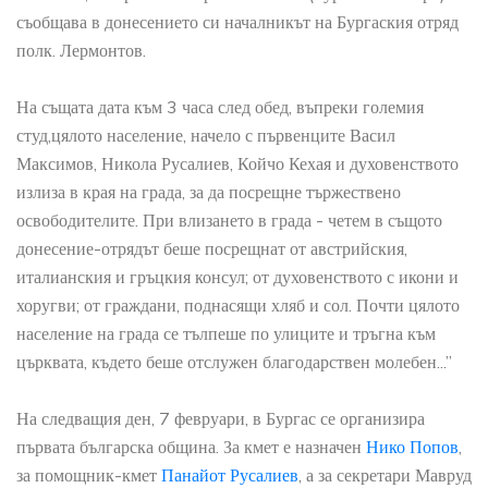
съобщава в донесението си началникът на Бургаския отряд
полк. Лермонтов.
На същата дата към 3 часа след обед, въпреки големия
студ,цялото население, начело с първенците Васил
Максимов, Никола Русалиев, Койчо Кехая и духовенството
излиза в края на града, за да посрещне тържествено
освободителите. При влизането в града - четем в същото
донесение-отрядът беше посрещнат от австрийския,
италианския и гръцкия консул; от духовенството с икони и
хоругви; от граждани, поднасящи хляб и сол. Почти цялото
население на града се тълпеше по улиците и тръгна към
църквата, където беше отслужен благодарствен молебен...”
На следващия ден, 7 февруари, в Бургас се организира
първата българска община. За кмет е назначен
Нико Попов
,
за помощник-кмет
Панайот Русалиев
, а за секретари Мавруд