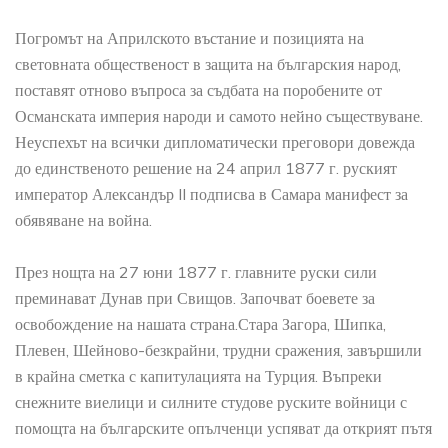
Погромът на Априлското въстание и позицията на
световната общественост в защита на българския народ,
поставят отново въпроса за съдбата на поробените от
Османската империя народи и самото нейно съществуване.
Неуспехът на всички дипломатически преговори довежда
до единственото решение на 24 април 1877 г. руският
император Александър II подписва в Самара манифест за
обявяване на война.
През нощта на 27 юни 1877 г. главните руски сили
преминават Дунав при Свищов. Започват боевете за
освобождение на нашата страна.Стара Загора, Шипка,
Плевен, Шейново-безкрайни, трудни сражения, завършили
в крайна сметка с капитулацията на Турция. Въпреки
снежните виелици и силните студове руските войници с
помощта на българските опълченци успяват да открият пътя