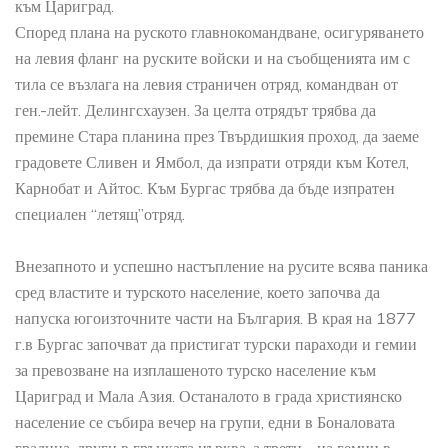
към Цариград.
Според плана на руското главнокомандване, осигуряването
на левия фланг на руските войски и на съобщенията им с
тила се възлага на левия страничен отряд, командван от
ген.-лейт. Делингсхаузен. За целта отрядът трябва да
премине Стара планина през Твърдишкия проход, да заеме
градовете Сливен и Ямбол, да изпрати отряди към Котел,
Карнобат и Айтос. Към Бургас трябва да бъде изпратен
специален “летящ”отряд.
Внезапното и успешно настъпление на русите всява паника
сред властите и турското население, което започва да
напуска югоизточните части на България. В края на 1877
г.в Бургас започват да пристигат турски параходи и гемии
за превозване на изплашеното турско население към
Цариград и Мала Азия. Останалото в града християнско
население се събира вечер на групи, едни в Боналовата