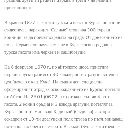
градина, други в гръцката църква, а трети - на гемии в
пристанището.
В края на 1877 г., когато турската власт в Бургас почти не
съществува, параходът “Селиме” стоварва 300 турски
войници, за да поемат охраната на града. От донесението на
полк. Лермонтов научаваме, че в Бургас освен редовна
турска пехота има черкези и башибозуци.
На 6 февруари 1878 г., по айтоското шосе, пристига
първият руски разезд от 30 кавалеристи с разузнавателна
цел (начело с кап. Кукс). На същия ден, специално
сформираният отряд за освобождението на Бургас, потегля
от Айтос. На 25.01.(06.02. н.с.) отряд в състав 4 роти
пехота, 2 конни оръдия и 3 взвода драгуни, потеглят за
Бургас по пътя минаващ Кадикьой (Съдиево), а втори
ескадрон от 13-ти драгунски полк тръгва по пътя, минаващ
по-на юг, по брега на езерото Ваякьой (Бургаското езеро) -