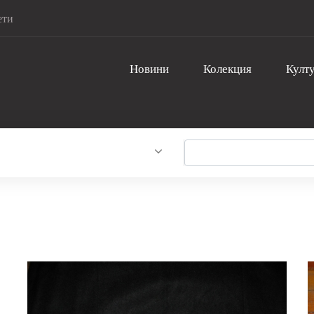
ети
Новини
Колекция
Култу