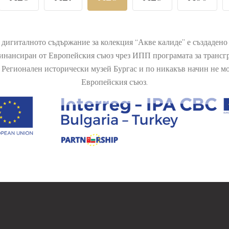
 дигиталното съдържание за колекция “Акве калиде” е създаден
финансиран от Европейския съюз чрез ИПП програмата за транс
Регионален исторически музей Бургас и по никакъв начин не мож
Европейския съюз.