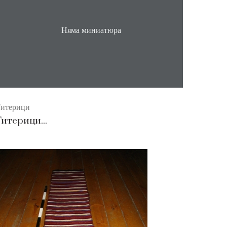
Няма миниатюра
итерици
Титерици...