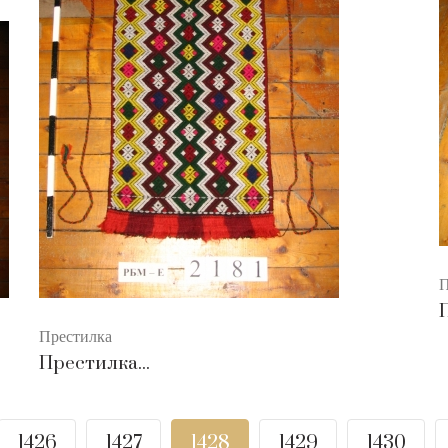
П
П
Престилка
Престилка...
1426
1427
1428
1429
1430