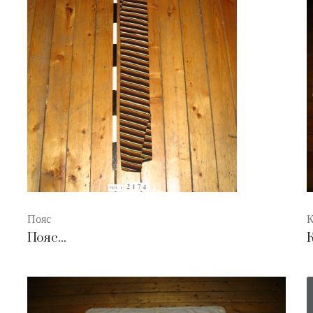
Пояс
К
Пояс...
К