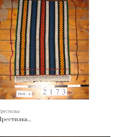
рестилка
Престилка...