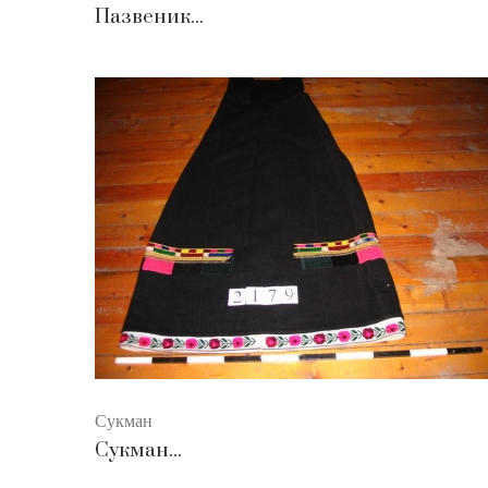
Пазвеник...
Сукман
Сукман...