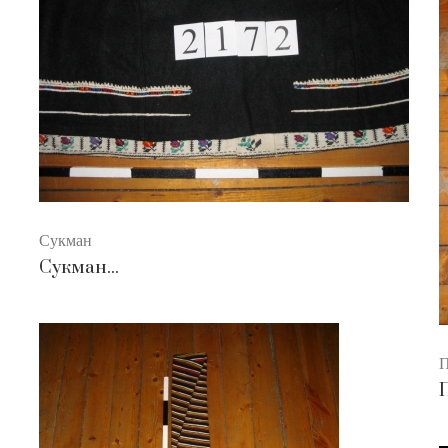
Сукман
Сукман...
П