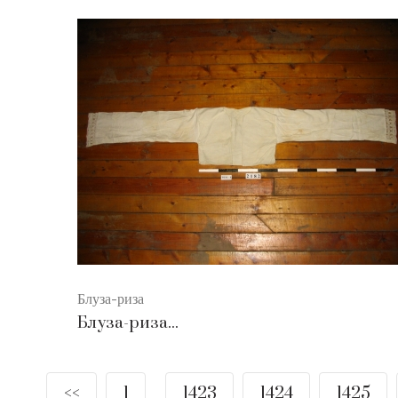
Блуза-риза
Блуза-риза...
<<
1
1423
1424
1425
....