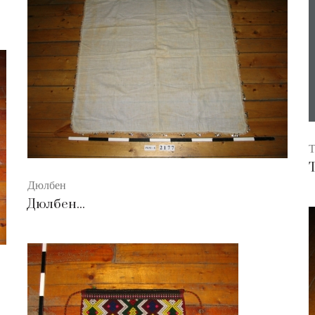
Т
Дюлбен
Дюлбен...