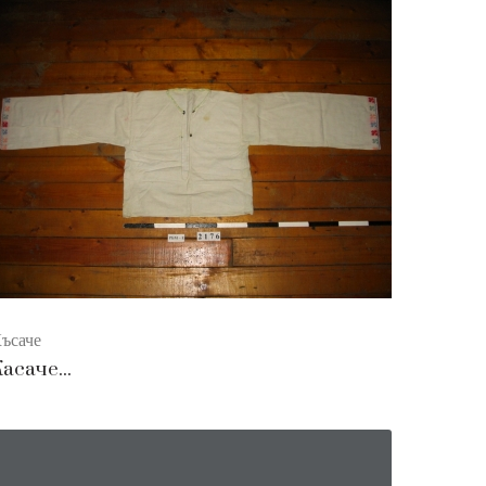
ъсаче
асаче...