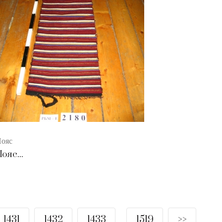
ояс
ояс...
1431
1432
1433
1519
>>
....