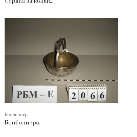
Сервиз за коняк...
Бонбониера
Бонбониера...