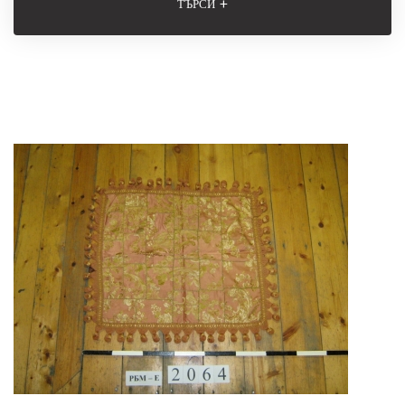
+
ТЪРСИ