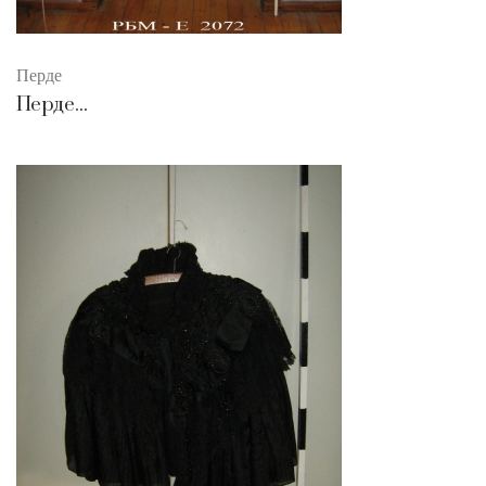
Перде
Перде...