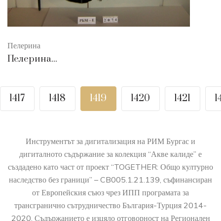
Пелерина
Пелерина...
1417
1418
1419
1420
1421
1
Инструментът за дигитализация на РИМ Бургас и
дигиталното съдържание за колекция “Акве калиде” е
създадено като част от проект “TOGETHER: Общо културно
наследство без граници” – CB005.1.21.139, съфинансиран
от Европейския съюз чрез ИПП програмата за
трансгранично сътрудничество България-Турция 2014-
2020. Съдържанието е изцяло отговорност на Регионален