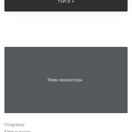
+
ТЪРСИ
Няма миниатюра
Огърлица