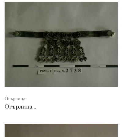
Огърлица
Огърлица...