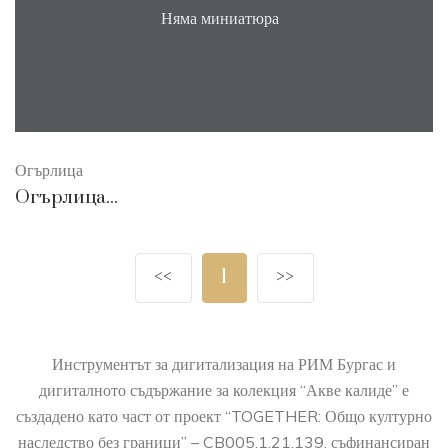
Няма миниатюра
Огърлица
Огърлица...
<<
1
>>
Инструментът за дигитализация на РИМ Бургас и
дигиталното съдържание за колекция “Акве калиде” е
създадено като част от проект “TOGETHER: Общо културно
наследство без граници” – CB005.1.21.139, съфинансиран