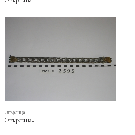
Огърлица...
Огърлица
Огърлица...