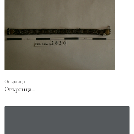
Огърлица
Огърлица...