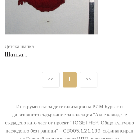
Детска шапка
Шапка...
<<
1
>>
Инструментът за дигитализация на РИМ Бургас и
дигиталното съдържание за колекция “Акве калиде” е
създадено като част от проект “TOGETHER: Общо културно
наследство без граници” – CB005.1.21.139, съфинансиран
от Европейския съюз чрез ИПП програмата за