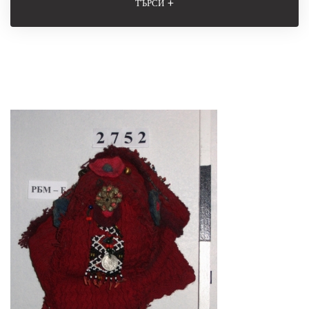
+
ТЪРСИ