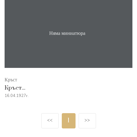
Няма миниатюра
Кръст
Кръст...
16.04.1927г.
<<
1
>>