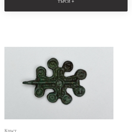
+
ТЪРСИ
Кръст