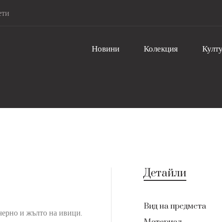
ети
Новини
Колекция
Култу
Детайли
Вид на предмета
черно и жълто на ивици.