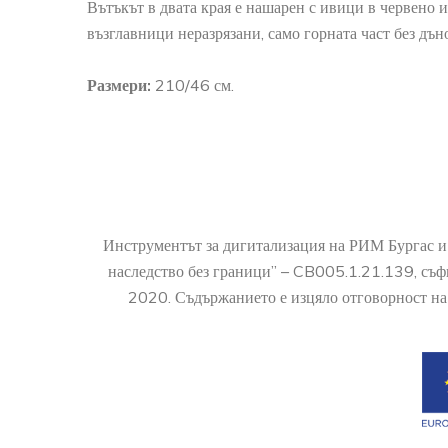
Вътъкът в двата края е нашарен с ивици в червено и
възглавници неразрязани, само горната част без дъно
Размери:
210/46 см.
Инструментът за дигитализация на РИМ Бургас и
наследство без граници” – CB005.1.21.139, съ
2020. Съдържанието е изцяло отговорност на 