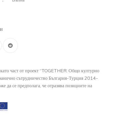
:
ли
о като част от проект “TOGETHER: Общо културно
гранично сътрудничество България-Турция 2014-
е да се предполага, че отразява позициите на