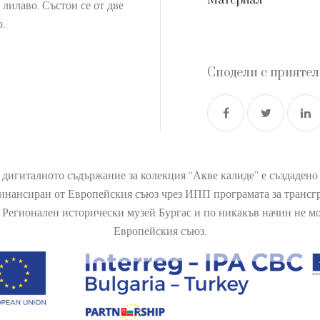
Материал
 лилаво. Състои се от две
.
Сподели с прияте
 дигиталното съдържание за колекция “Акве калиде” е създаден
финансиран от Европейския съюз чрез ИПП програмата за транс
Регионален исторически музей Бургас и по никакъв начин не мож
Европейския съюз.