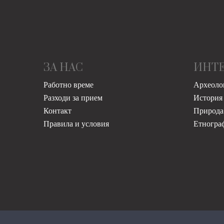
ЗА НАС
ИНТ
Работно време
Археоло
Разходи за прием
История
Контакт
Природа
Правила и условия
Етногра