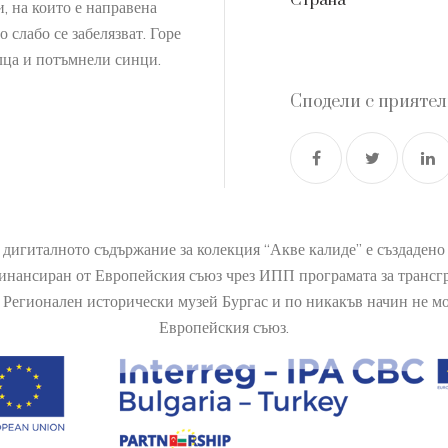
Страна
, на които е направена
 слабо се забелязват. Горе
лца и потъмнели синци.
Сподели с прияте
 дигиталното съдържание за колекция “Акве калиде” е създаден
финансиран от Европейския съюз чрез ИПП програмата за транс
Регионален исторически музей Бургас и по никакъв начин не мож
Европейския съюз.