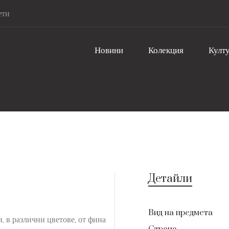
ети
Новини
Колекция
Култу
Детайли
Вид на предмета
, в различни цветове, от фина