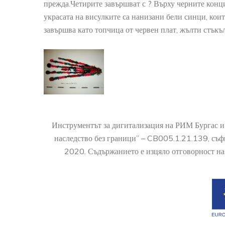
прежда.Четирите завършват с ? Върху черните конци
украсата на висулките са нанизани бели синци, които
завършва като топчица от червен плат, жълти стъкъ
Инструментът за дигитализация на РИМ Бургас и
наследство без граници” – CB005.1.21.139, съ
2020. Съдържанието е изцяло отговорност на 