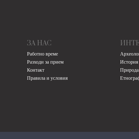
ЗА НАС
ИНТ
Работно време
Археоло
Разходи за прием
История
Контакт
Природа
Правила и условия
Етногра