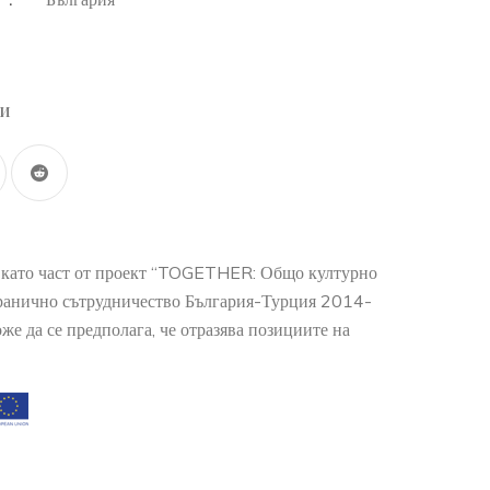
:
ли
о като част от проект “TOGETHER: Общо културно
гранично сътрудничество България-Турция 2014-
е да се предполага, че отразява позициите на