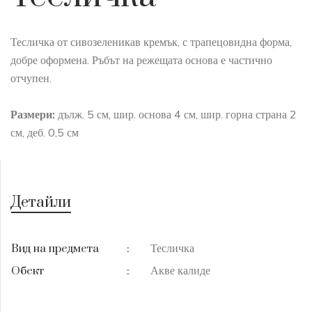
Тесличка от сивозеленикав кремък, с трапецовидна форма,
добре оформена. Ръбът на режещата основа е частично
отчупен.
Размери:
дълж. 5 см, шир. основа 4 см, шир. горна страна 2
см, деб. 0,5 см
Детайли
Тесличка
Вид на предмета
:
Акве калиде
Обект
: