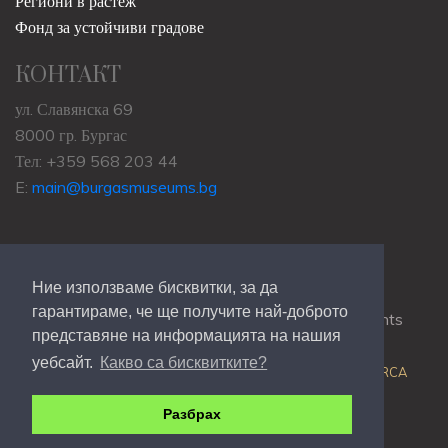
Региони в растеж
Фонд за устойчиви градове
КОНТАКТ
ул. Славянска 69
8000 гр. Бургас
Тел: +359 568 203 44
E:
main@burgasmuseums.bg
Ние използваме бисквитки, за да
гарантираме, че ще получите най-доброто
Copyrights © 2009-2021
RHM Burgas
, All Rights
представяне на информацията на нашия
Reserved.
уебсайт.
Какво са бисквитките?
Web Development @
Colin J.D. Stewart
| Powered by
ORCA
Разбрах