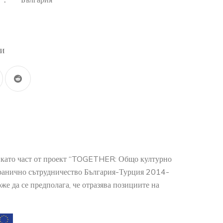
:
ли
о като част от проект “TOGETHER: Общо културно
гранично сътрудничество България-Турция 2014-
е да се предполага, че отразява позициите на