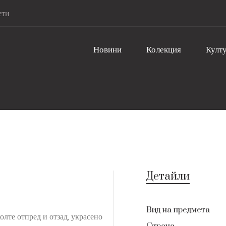
ети
Новини
Колекция
Култу
Детайли
Вид на предмета
колте отпред и отзад, украсено