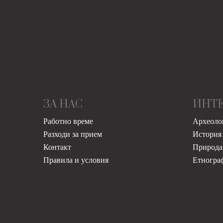
ЗА НАС
ИНТ
Работно време
Археоло
Разходи за прием
История
Контакт
Природа
Правила и условия
Етногра