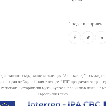
Страна
Сподели с прияте
 дигиталното съдържание за колекция “Акве калиде” е създаден
финансиран от Европейския съюз чрез ИПП програмата за транс
Регионален исторически музей Бургас и по никакъв начин не мож
Европейския съюз.