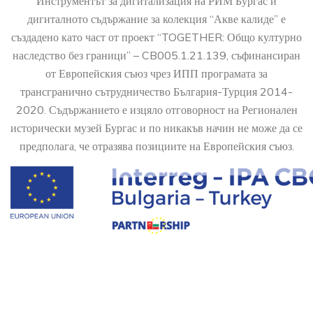
Инструментът за дигитализация на РИМ Бургас и
дигиталното съдържание за колекция “Акве калиде” е
създадено като част от проект “TOGETHER: Общо културно
наследство без граници” – CB005.1.21.139, съфинансиран
от Европейския съюз чрез ИПП програмата за
трансгранично сътрудничество България-Турция 2014-
2020. Съдържанието е изцяло отговорност на Регионален
исторически музей Бургас и по никакъв начин не може да се
предполага, че отразява позициите на Европейския съюз.