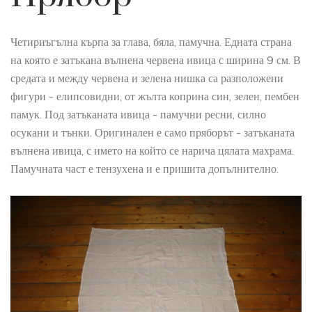
Четириъгълна кърпа за глава, бяла, памучна. Едната страна
на която е затъкана вълнена червена ивица с ширина 9 см. В
средата и между червена и зелена нишка са разположени
фигури - елипсовидни, от жълта коприна син, зелен, пембен
памук. Под затъканата ивица - памучни ресни, силно
осукани и тънки. Оригинален е само пряборът - затъканата
вълнена ивица, с името на който се нарича цялата махрама.
Памучната част е тензухена и е пришита допълнително.