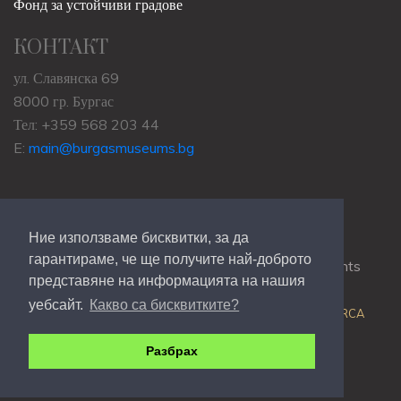
Фонд за устойчиви градове
КОНТАКТ
ул. Славянска 69
8000 гр. Бургас
Тел: +359 568 203 44
E:
main@burgasmuseums.bg
Ние използваме бисквитки, за да
гарантираме, че ще получите най-доброто
Copyrights © 2009-2021
RHM Burgas
, All Rights
представяне на информацията на нашия
Reserved.
уебсайт.
Какво са бисквитките?
Web Development @
Colin J.D. Stewart
| Powered by
ORCA
Разбрах