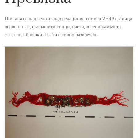
Поставя се над челото, над реда (инвен.номер 2543). Ивица
червен плат, със зашити синци, паети, зелени камъчета,
стъкълца, брошки. Плата е силно развлечен.