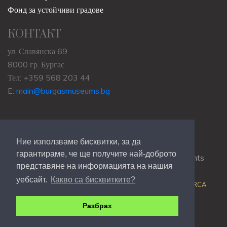
Фонд за устойчиви градове
КОНТАКТ
ул. Славянска 69
8000 гр. Бургас
Тел: +359 568 203 44
E:
main@burgasmuseums.bg
Ние използваме бисквитки, за да
гарантираме, че ще получите най-доброто
Copyrights © 2009-2021
RHM Burgas
, All Rights
представяне на информацията на нашия
Reserved.
уебсайт.
Какво са бисквитките?
Web Development @
Colin J.D. Stewart
| Powered by
ORCA
Разбрах