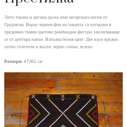
Лито тъкана и дигана дъска, към загорската носия от
Грудовско. Върху черния фон на тъканта, са изтъкани в
предимно тъмни цветове ромбоидни фигури, увеличаващи
се от центъра навън. Изпълва белия цвят. Две къси връзки,
ситно сплетени в жълто, черно, синьо, зелено.
Размери:
47/82 см