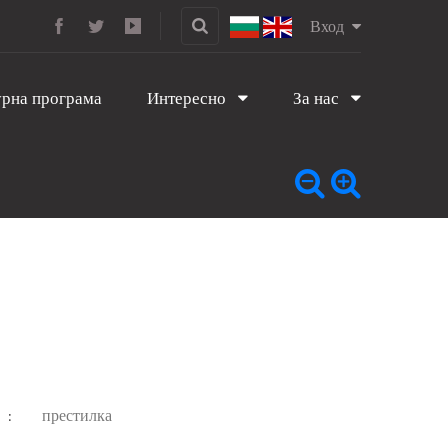
Вход
рна програма
Интересно
За нас
престилка
: