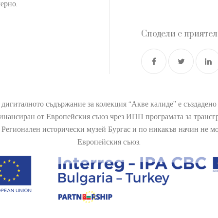
ерно.
Сподели с прияте
 дигиталното съдържание за колекция “Акве калиде” е създаден
финансиран от Европейския съюз чрез ИПП програмата за транс
Регионален исторически музей Бургас и по никакъв начин не мож
Европейския съюз.