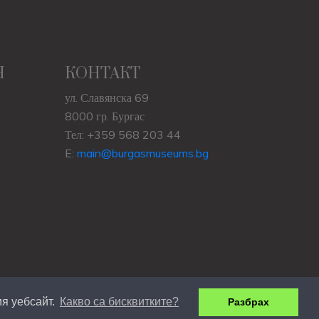
Н
КОНТАКТ
ул. Славянска 69
8000 гр. Бургас
Тел: +359 568 203 44
E:
main@burgasmuseums.bg
я уебсайт.
Какво са бисквитките?
Разбрах