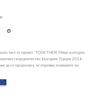
ли
о като част от проект “TOGETHER: Общо културно
гранично сътрудничество България-Турция 2014-
е да се предполага, че отразява позициите на