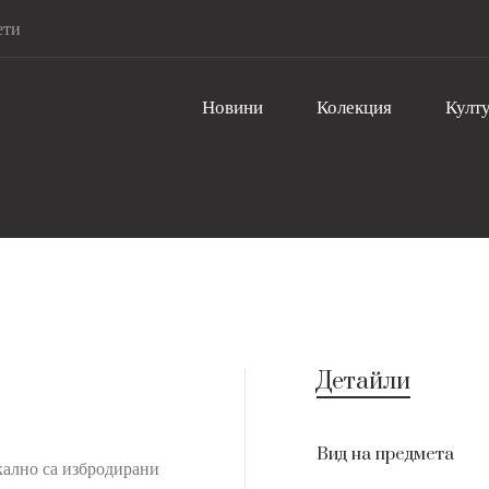
ети
Новини
Колекция
Култу
Детайли
Вид на предмета
икално са избродирани