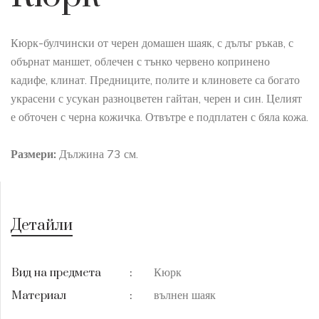
Кюрк-булчински от черен домашен шаяк, с дълъг ръкав, с
обърнат маншет, облечен с тънко червено копринено
кадифе, клинат. Предниците, полите и клиновете са богато
украсени с усукан разноцветен гайтан, черен и син. Целият
е обточен с черна кожичка. Отвътре е подплатен с бяла кожа.
Размери:
Дължина 73 см.
Детайли
Кюрк
Вид на предмета
:
вълнен шаяк
Материал
: