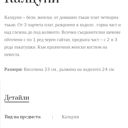
Калцуни – бели, женски, от домашно тъкан плат четворна
тъкан. От 3 парчета плат, разкроени в ходило , горна част и
над глезена до под коляното. Всички съединителни шевове
обточени с по 1 ред черен гайтан, предната част – с 2 и 3
реда лъкатушки. Към празничния женски костюм на
невеста.
Размери:
Височина 33 см., дължина на ходилото 24 см.
Детайли
Калцуни
Вид на предмета
: