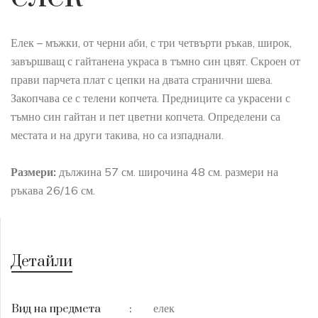
Елек – мъжки, от черни аби, с три четвърти ръкав, широк,
завършващ с гайтанена украса в тъмно син цвят. Скроен от
прави парчета плат с цепки на двата странични шева.
Закопчава се с телени копчета. Предниците са украсени с
тъмно син гайтан и пет цветни копчета. Определени са
местата и на други такива, но са изпаднали.
Размери:
дължина 57 см. широчина 48 см. размери на
ръкава 26/16 см.
Детайли
елек
Вид на предмета
: