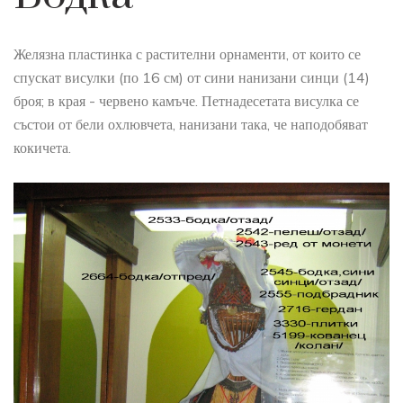
Желязна пластинка с растителни орнаменти, от които се
спускат висулки (по 16 см) от сини нанизани синци (14)
броя; в края - червено камъче. Петнадесетата висулка се
състои от бели охлювчета, нанизани така, че наподобяват
кокичета.