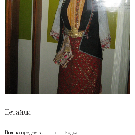
Детайли
Бодка
Вид на предмета
: