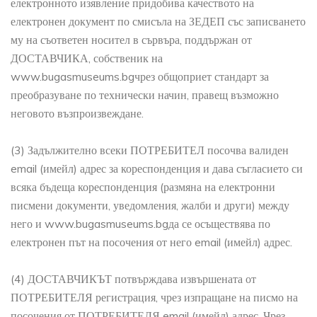
електронното изявление придобива качеството на
електронен документ по смисъла на ЗЕДЕП със записването
му на съответен носител в сървъра, поддържан от
ДОСТАВЧИКА, собственик на
www.bugasmuseums.bgчрез общоприет стандарт за
преобразуване по технически начин, правещ възможно
неговото възпроизвеждане.
(3) Задължително всеки ПОТРЕБИТЕЛ посочва валиден
email (имейл) адрес за кореспонденция и дава съгласието си
всяка бъдеща кореспонденция (размяна на електронни
писмени документи, уведомления, жалби и други) между
него и www.bugasmuseums.bgда се осъществява по
електронен път на посочения от него email (имейл) адрес.
(4) ДОСТАВЧИКЪТ потвърждава извършената от
ПОТРЕБИТЕЛЯ регистрация, чрез изпращане на писмо на
посочения от ПОТРЕБИТЕЛЯ email (имейл) адрес. Чрез