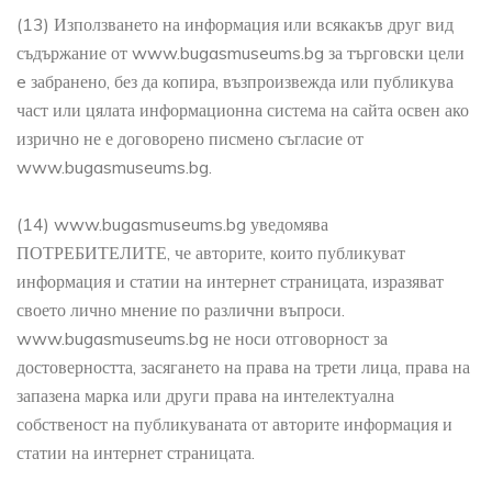
(13) Използването на информация или всякакъв друг вид
съдържание от www.bugasmuseums.bg за търговски цели
e забранено, без да копира, възпроизвежда или публикува
част или цялата информационна система на сайта освен ако
изрично не е договорено писмено съгласие от
www.bugasmuseums.bg.
(14) www.bugasmuseums.bg уведомява
ПОТРЕБИТЕЛИТЕ, че авторите, които публикуват
информация и статии на интернет страницата, изразяват
своето лично мнение по различни въпроси.
www.bugasmuseums.bg не носи отговорност за
достоверността, засягането на права на трети лица, права на
запазена марка или други права на интелектуална
собственост на публикуваната от авторите информация и
статии на интернет страницата.