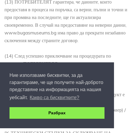
(13) ПОТРЕБИТЕЛЯТ гарантира, че данните, които
предоставя в процеса на поръчка, са верни, пълни и точни и
при промяна на последните, ще ги актуализира
своевременно. В случай на предоставяне на неверни данни,
www.bugasmuseums.bg има право да прекрати незабавно
сключения между страните договор.
(14) След успешно приключване на процедурата по
поръчка, ПОТРЕБИТЕЛЯ има начин за сигурна
легитимация пред трети лица чрез посочения от него
Ние използваме бисквитки, за да
валиден email (имейл) адрес за кореспонденция.
гарантираме, че ще получите най-доброто
представяне на информацията на нашия
(15) Доставката за избрания от ПОТРЕБИТЕЛЯ продукт е
уебсайт.
Какво са бисквитките?
за сметка на ПОТРЕБИТЕЛЯ при цени и условия на
посочения в потвърждението куриерската фирма (куриер) /
Разбрах
доставчик.