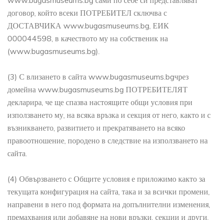
www.bugasmuseums.bg сами по себе си представляват
договор, който всеки ПОТРЕБИТЕЛ сключва с
ДОСТАВЧИКА www.bugasmuseums.bg, ЕИК
000044598, в качеството му на собственик на
(www.bugasmuseums.bg).
(3) С влизането в сайта www.bugasmuseums.bgчрез
домейна www.bugasmuseums.bg ПОТРЕБИТЕЛЯТ
декларира, че ще спазва настоящите общи условия при
използването му, на всяка връзка и секция от него, както и с
възникването, развитието и прекратяването на всяко
правоотношение, породено в следствие на използването на
сайта.
(4) Обвързването с Общите условия е приложимо както за
текущата конфигурация на сайта, така и за всички промени,
направени в него под формата на допълнителни изменения,
премахвания или добавяне на нови връзки, секции и други.