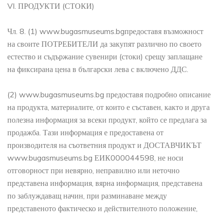
VI. ПРОДУКТИ (СТОКИ)
Чл. 8. (1) www.bugasmuseums.bgпредоставя възможност
на своите ПОТРЕБИТЕЛИ да закупят различно по своето
естество и съдържание сувенири (стоки) срещу заплащане
на фиксирана цена в български лева с включено ДДС.
(2) www.bugasmuseums.bg предоставя подробно описание
на продукта, материалите, от които е съставен, както и друга
полезна информация за всеки продукт, който се предлага за
продажба. Тази информация е предоставена от
производителя на съответния продукт и ДОСТАВЧИКЪТ
www.bugasmuseums.bg ЕИК000044598, не носи
отговорност при невярно, неправилно или неточно
представена информация, вярна информация, представена
по заблуждаващ начин, при разминаване между
представеното фактическо и действителното положение,