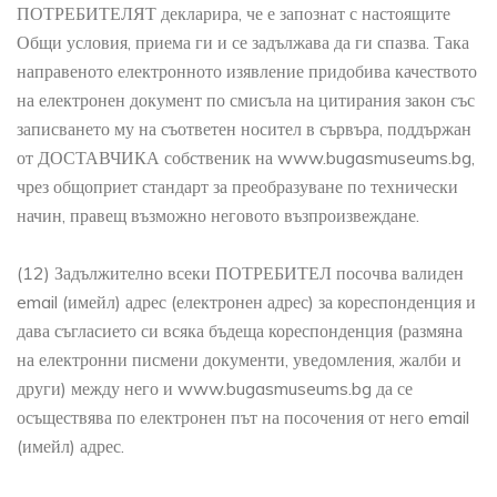
ПОТРЕБИТЕЛЯТ декларира, че е запознат с настоящите
Общи условия, приема ги и се задължава да ги спазва. Така
направеното електронното изявление придобива качеството
на електронен документ по смисъла на цитирания закон със
записването му на съответен носител в сървъра, поддържан
от ДОСТАВЧИКА собственик на www.bugasmuseums.bg,
чрез общоприет стандарт за преобразуване по технически
начин, правещ възможно неговото възпроизвеждане.
(12) Задължително всеки ПОТРЕБИТЕЛ посочва валиден
email (имейл) адрес (електронен адрес) за кореспонденция и
дава съгласието си всяка бъдеща кореспонденция (размяна
на електронни писмени документи, уведомления, жалби и
други) между него и www.bugasmuseums.bg да се
осъществява по електронен път на посочения от него email
(имейл) адрес.