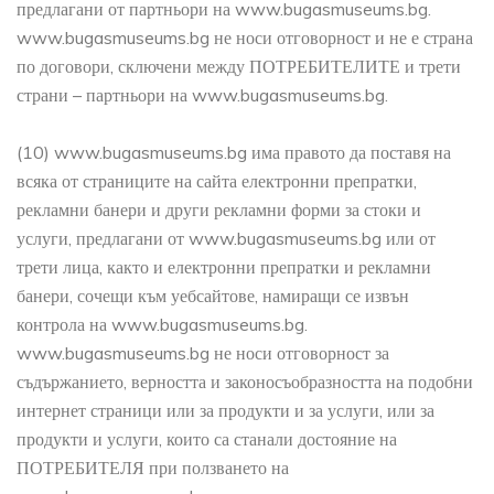
предлагани от партньори на www.bugasmuseums.bg.
www.bugasmuseums.bg не носи отговорност и не е страна
по договори, сключени между ПОТРЕБИТЕЛИТЕ и трети
страни – партньори на www.bugasmuseums.bg.
(10) www.bugasmuseums.bg има правото да поставя на
всяка от страниците на сайта електронни препратки,
рекламни банери и други рекламни форми за стоки и
услуги, предлагани от www.bugasmuseums.bg или от
трети лица, както и електронни препратки и рекламни
банери, сочещи към уебсайтове, намиращи се извън
контрола на www.bugasmuseums.bg.
www.bugasmuseums.bg не носи отговорност за
съдържанието, верността и законосъобразността на подобни
интернет страници или за продукти и за услуги, или за
продукти и услуги, които са станали достояние на
ПОТРЕБИТЕЛЯ при ползването на