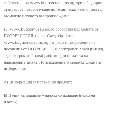
собственик на www.bugasmuseums.bg, чрез общоприет
стандарт за преобразуване по технически начин, правещ
възможно неговото възпроизвеждане.
(3) www.bugasmuseums.bg обработва подадената от
ПОТРЕБИТЕЛЯ заявка. След обработка
www.bugasmuseums.bg изпраща потвърждение на
посочения от ПОТРЕБИТЕЛЯ електронен email (имейл)
адрес в срок до 2 (два) работни дни от датата на
направената заявка. Потвърждението съдържа следната
информация:
А) Информация за поръчания продукт;
Б) Начин на плащане – наложено плащане (наложен
платеж);