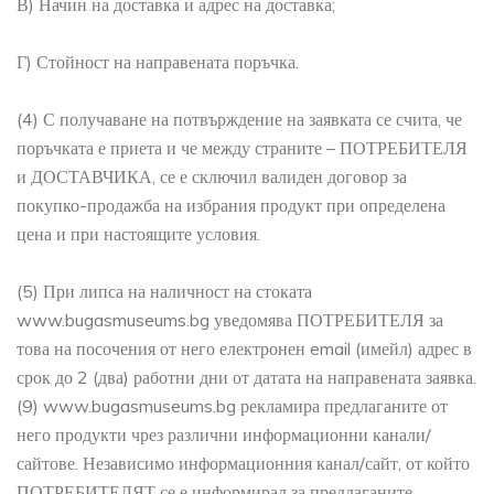
В) Начин на доставка и адрес на доставка;
Г) Стойност на направената поръчка.
(4) С получаване на потвърждение на заявката се счита, че
поръчката е приета и че между страните – ПОТРЕБИТЕЛЯ
и ДОСТАВЧИКА, се е сключил валиден договор за
покупко-продажба на избрания продукт при определена
цена и при настоящите условия.
(5) При липса на наличност на стоката
www.bugasmuseums.bg уведомява ПОТРЕБИТЕЛЯ за
това на посочения от него електронен email (имейл) адрес в
срок до 2 (два) работни дни от датата на направената заявка.
(9) www.bugasmuseums.bg рекламира предлаганите от
него продукти чрез различни информационни канали/
сайтове. Независимо информационния канал/сайт, от който
ПОТРЕБИТЕЛЯТ се е информирал за предлаганите