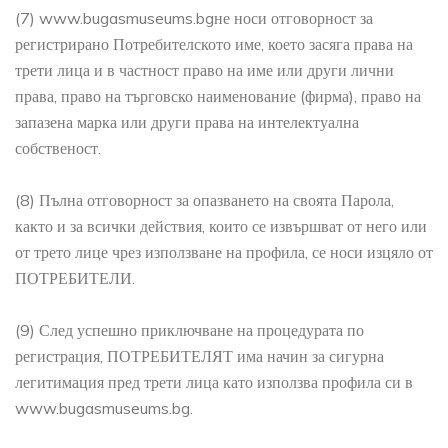
(7) www.bugasmuseums.bgне носи отговорност за
регистрирано Потребителското име, което засяга права на
трети лица и в частност право на име или други лични
права, право на търговско наименование (фирма), право на
запазена марка или други права на интелектуална
собственост.
(8) Пълна отговорност за опазването на своята Парола,
както и за всички действия, които се извършват от него или
от трето лице чрез използване на профила, се носи изцяло от
ПОТРЕБИТЕЛИ.
(9) След успешно приключване на процедурата по
регистрация, ПОТРЕБИТЕЛЯТ има начин за сигурна
легитимация пред трети лица като използва профила си в
www.bugasmuseums.bg.