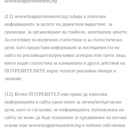
www.bugasmuseums.bg.
(11) www.bugasmuseums.bg събира и използва
информацията за целите на директния маркетинг, за
промоции, за организиране на томболи, запитвания, анкети.
За изготвяне на вътрешни статистики и за статистически
цели, като предоставя информация за посещаемостта на
сайта на рекламодатели/рекламни агенции или трети лица,
които водят статистика за кликанията и други действия на
ПОТРЕБИТЕЛИТЕ върху техните рекламни банери и
линкове.
(12) Всеки ПОТРЕБИТЕЛ има право да използва
информацията в сайта единствено за лични/нетърговски
цели, като се съгласява, че информацията, публикувана на
сайта, не може да бъде основание за предявяване на негови
искове към www.bugasmuseums.bg и нейния собственик.