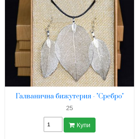
Галванична бижутерия - "Сребро"
25
Купи