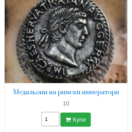
Медальони на римски императори
10
Купи