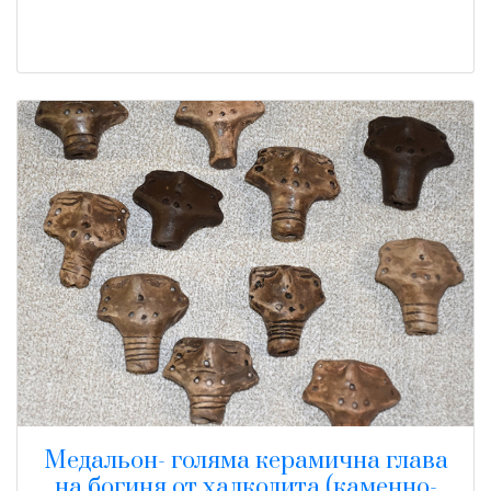
Медальон- голяма керамична глава
на богиня от халколита (каменно-