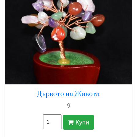
Дървото на Живота
9
Купи