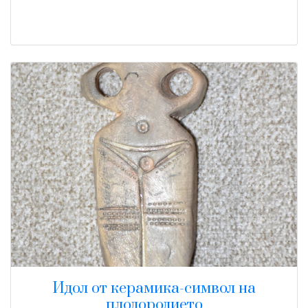
Идол от керамика-символ на
плодородието