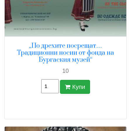
„По дрехите посрещат…
Традиционни носии от фонда на
Бургаския музей“
10
Купи