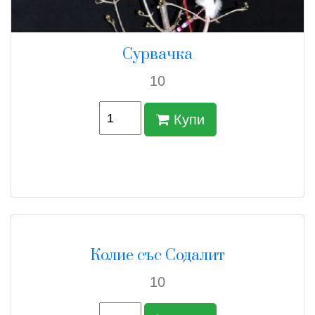
Сурвачка
10
Купи
Колие със Содалит
10