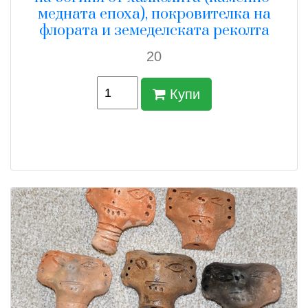
медната епоха), покровителка на
флората и земеделската реколта
20
Купи