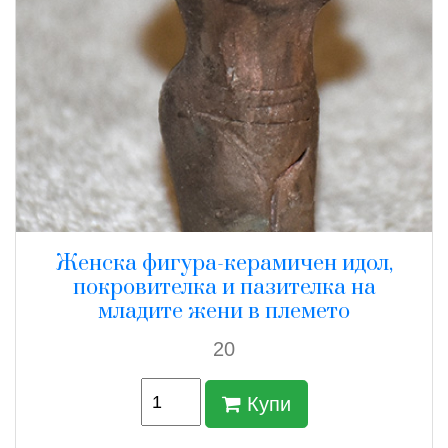
Женска фигура-керамичен идол,
покровителка и пазителка на
младите жени в племето
20
Купи