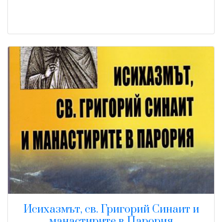
Исихазмът, св. Григорий Синаит и
манастирите в Парория