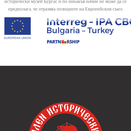
исторически музей Бургас и по никакъв начин не може да се
предполага, че отразява позициите на Европейския съюз.