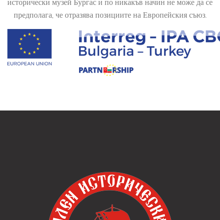
исторически музей Бургас и по никакъв начин не може да се
предполага, че отразява позициите на Европейския съюз.