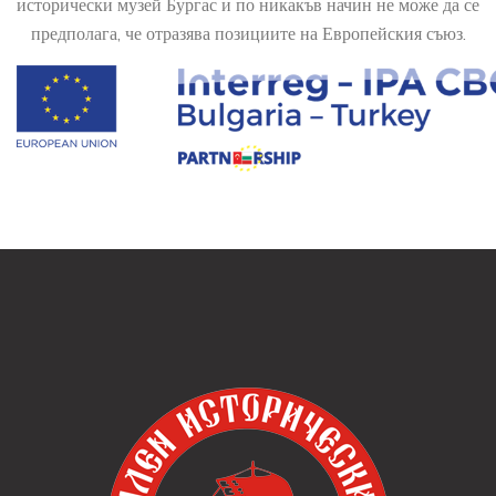
исторически музей Бургас и по никакъв начин не може да се
предполага, че отразява позициите на Европейския съюз.