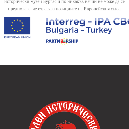
исторически музей Бургас и по никакъв начин не може да се
предполага, че отразява позициите на Европейския съюз.