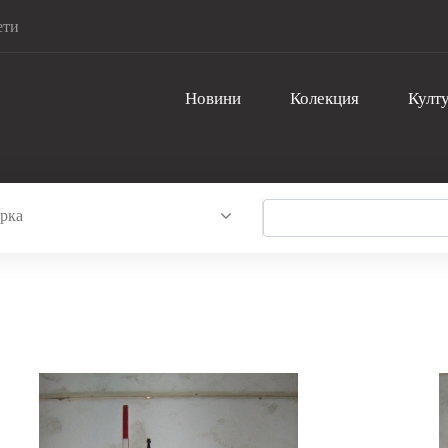
ети
Новини
Колекция
Култу
рка