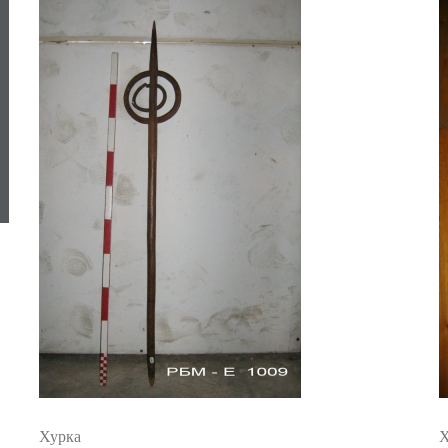
Хурка
Х