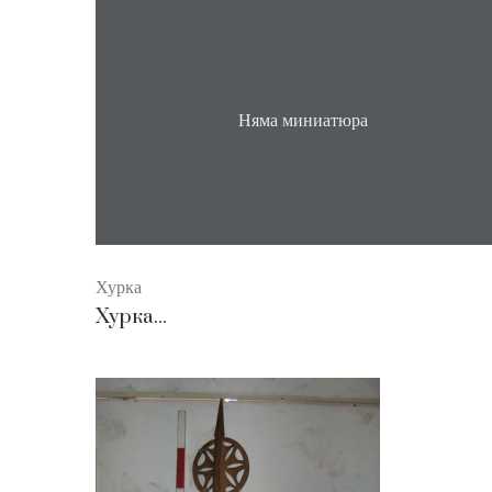
Няма миниатюра
Хурка
Хурка...