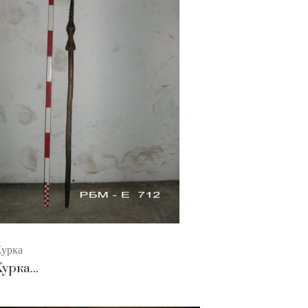
урка
урка...