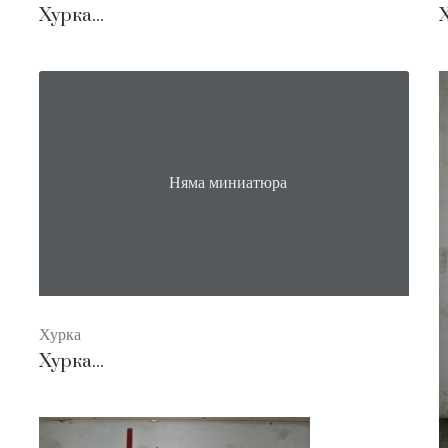
Хурка...
Х
Няма миниатюра
Хурка
Хурка...