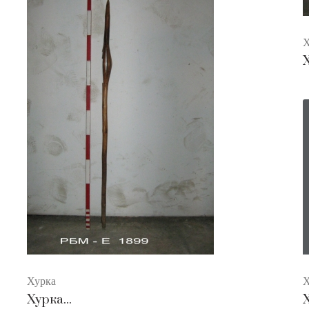
Х
Х
Хурка
Х
Хурка...
Х