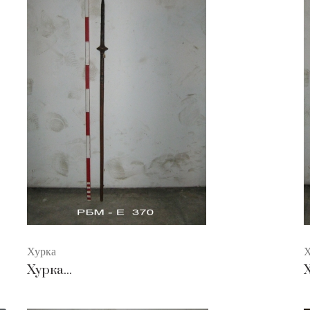
Хурка
Х
Хурка...
Х