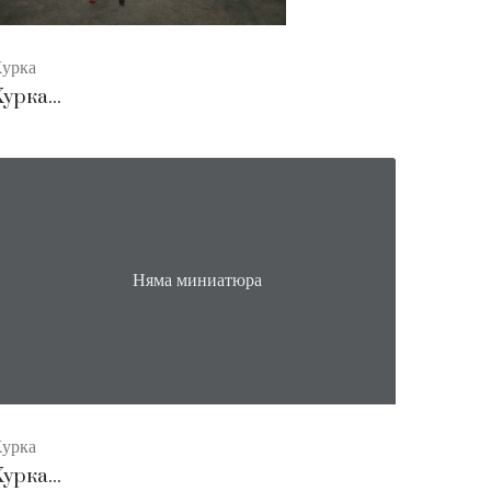
урка
урка...
Няма миниатюра
урка
урка...