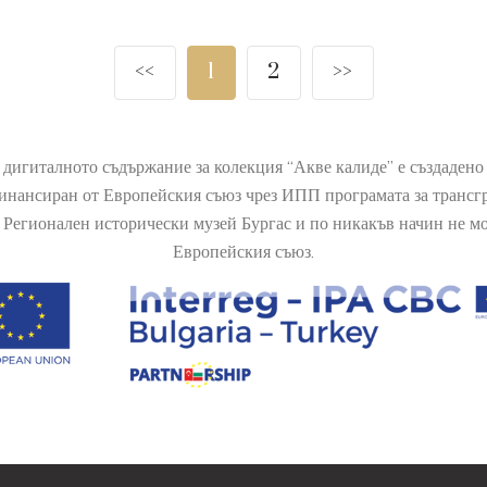
<<
1
2
>>
 дигиталното съдържание за колекция “Акве калиде” е създаден
финансиран от Европейския съюз чрез ИПП програмата за транс
Регионален исторически музей Бургас и по никакъв начин не мож
Европейския съюз.