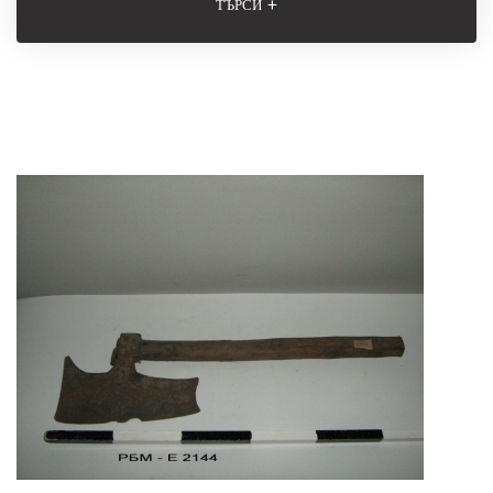
+
ТЪРСИ