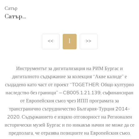
Сатър
Сатър...
<<
1
>>
Инструментът за дигитализация на РИМ Бургас и
дигиталното съдържание за колекция “Акве калиде” е
създадено като част от проект “TOGETHER: Общо културно
наследство без граници” – CB005.1.21.139, съфинансиран
от Европейския съюз чрез ИПП програмата за
трансгранично сътрудничество България-Турция 2014-
2020. Съдържанието е изцяло отговорност на Регионален
исторически музей Бургас и по никакъв начин не може да се
предполага, че отразява позициите на Европейския съюз.