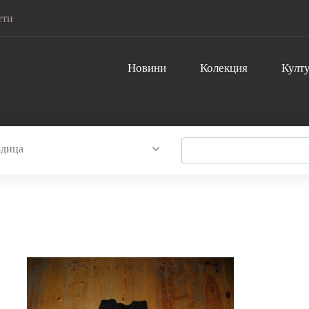
ети
Новини
Колекция
Култу
дица