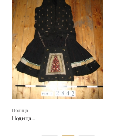
Подица
Подица...