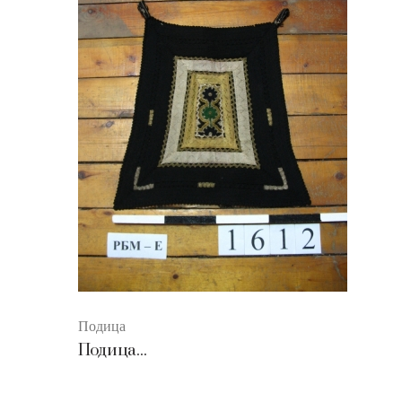
Подица
Подица...