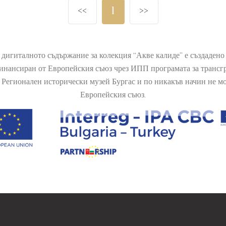
<<
1
>>
 дигиталното съдържание за колекция “Акве калиде” е създаден
финансиран от Европейския съюз чрез ИПП програмата за транс
Регионален исторически музей Бургас и по никакъв начин не мож
Европейския съюз.