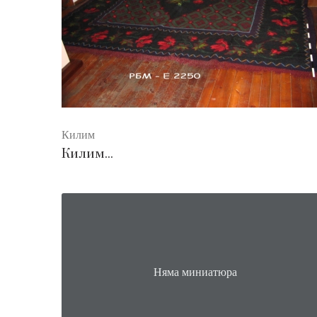
Килим
Килим...
Няма миниатюра