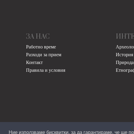
ЗА НАС
ИНТ
Работно време
Археоло
Разходи за прием
История
Контакт
Природа
Правила и условия
Етногра
Ние използваме бисквитки, за да гарантираме, че ще 