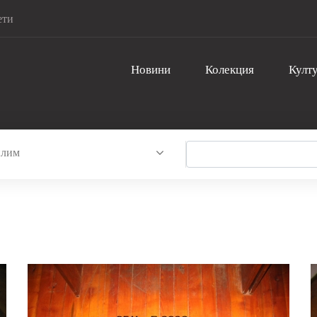
ети
Новини
Колекция
Култу
илим