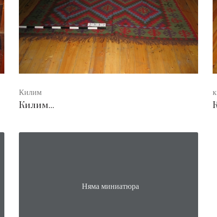
Килим
к
Килим...
Няма миниатюра