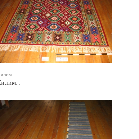
Килим
Килим...