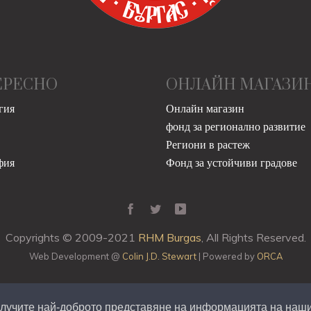
ЕРЕСНО
ОНЛАЙН МАГАЗИ
гия
Онлайн магазин
фонд за регионално развитие
Региони в растеж
фия
Фонд за устойчиви градове
Copyrights © 2009-2021
RHM Burgas
, All Rights Reserved.
Web Development @
Colin J.D. Stewart
| Powered by
ORCA
получите най-доброто представяне на информацията на наши