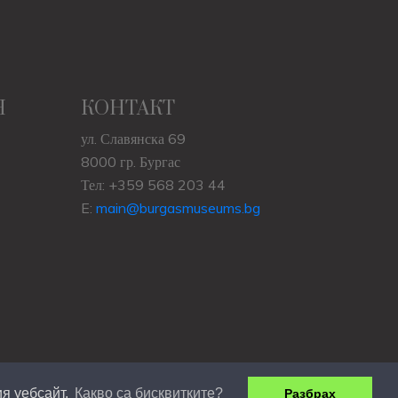
Н
КОНТАКТ
ул. Славянска 69
8000 гр. Бургас
Тел: +359 568 203 44
E:
main@burgasmuseums.bg
я уебсайт.
Какво са бисквитките?
Разбрах