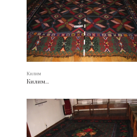
Килим
Килим...