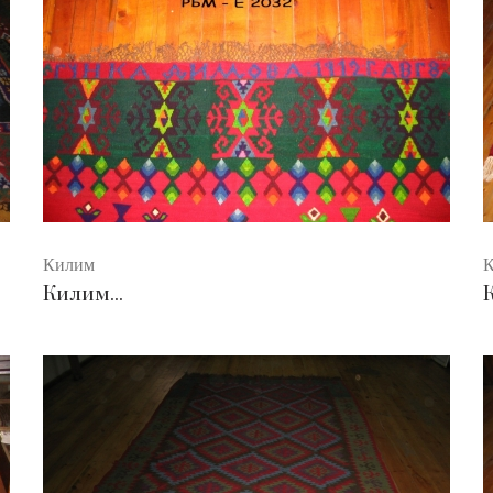
Килим
Килим...