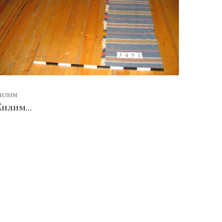
илим
Килим...