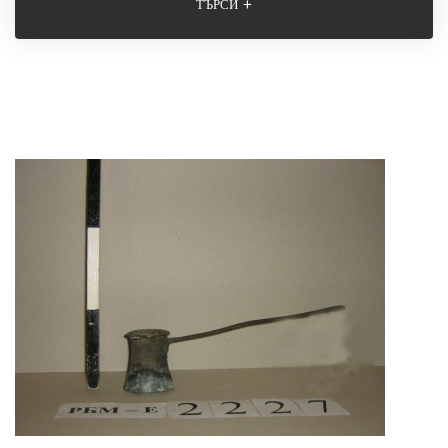
+
ТЪРСИ