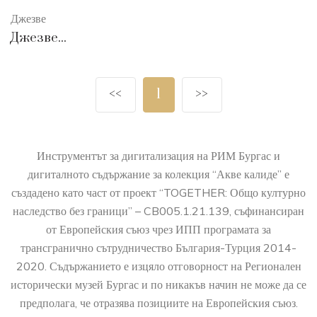
Джезве
Джезве...
<<
1
>>
Инструментът за дигитализация на РИМ Бургас и
дигиталното съдържание за колекция “Акве калиде” е
създадено като част от проект “TOGETHER: Общо културно
наследство без граници” – CB005.1.21.139, съфинансиран
от Европейския съюз чрез ИПП програмата за
трансгранично сътрудничество България-Турция 2014-
2020. Съдържанието е изцяло отговорност на Регионален
исторически музей Бургас и по никакъв начин не може да се
предполага, че отразява позициите на Европейския съюз.