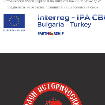
исторически музей Бургас и по никакъв начин не може да се
предполага, че отразява позициите на Европейския съюз.