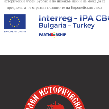
исторически музей Бургас и по никакъв начин не може да се
предполага, че отразява позициите на Европейския съюз.