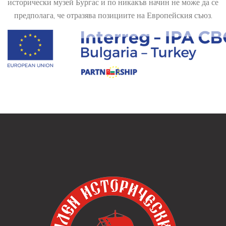
исторически музей Бургас и по никакъв начин не може да се
предполага, че отразява позициите на Европейския съюз.