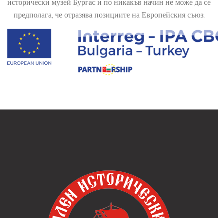
исторически музей Бургас и по никакъв начин не може да се
предполага, че отразява позициите на Европейския съюз.