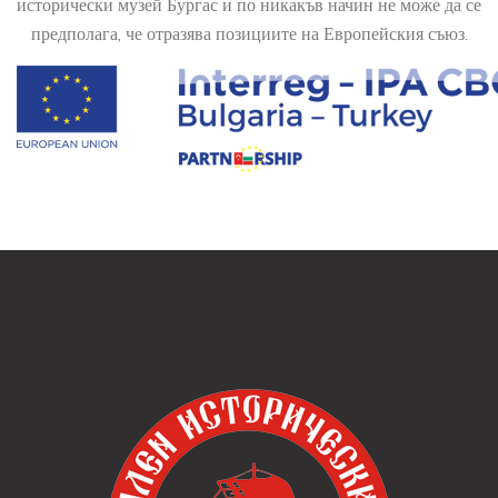
исторически музей Бургас и по никакъв начин не може да се
предполага, че отразява позициите на Европейския съюз.