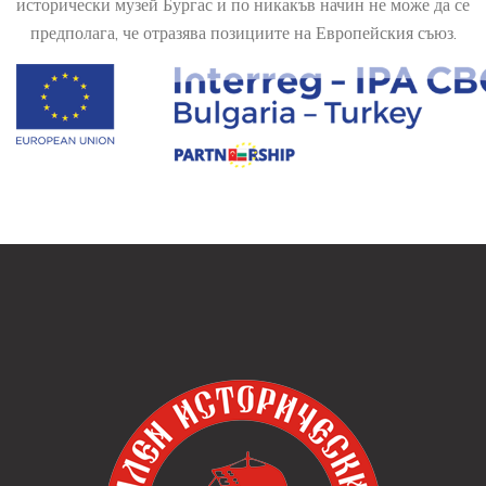
исторически музей Бургас и по никакъв начин не може да се
предполага, че отразява позициите на Европейския съюз.