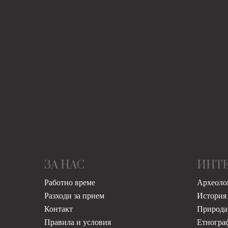
ЗА НАС
ИНТ
Работно време
Археоло
Разходи за прием
История
Контакт
Природа
Правила и условия
Етногра