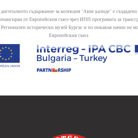
 дигиталното съдържание за колекция “Акве калиде” е създаден
финансиран от Европейския съюз чрез ИПП програмата за транс
Регионален исторически музей Бургас и по никакъв начин не мож
Европейския съюз.