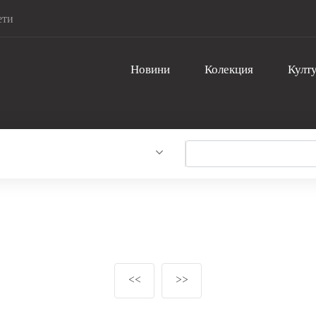
ети
Новини
Колекция
Култу
<<
>>