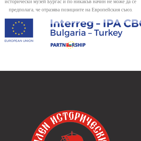
исторически музей Бургас и по никакъв начин не може да се
предполага, че отразява позициите на Европейския съюз.